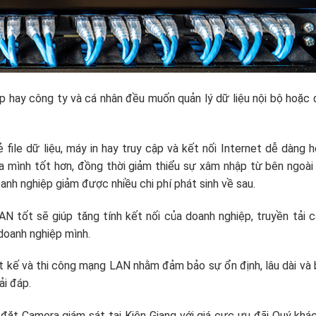
iệp hay công ty và cá nhân đều muốn quản lý dữ liệu nội bộ hoặc
file dữ liệu, máy in hay truy cập và kết nối Internet dễ dàng 
a mình tốt hơn, đồng thời giảm thiểu sự xâm nhập từ bên ngoài
nh nghiệp giảm được nhiều chi phí phát sinh về sau.
N tốt sẽ giúp tăng tính kết nối của doanh nghiệp, truyền tải 
 doanh nghiệp mình.
t kế và thi công mạng LAN nhằm đảm bảo sự ổn định, lâu dài và
ải đáp.
 đặt Camera giám sát tại Kiên Giang với giá cực ưu đãi Quý khá