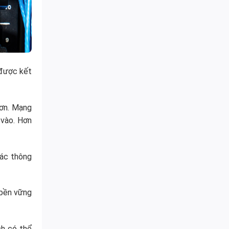
 được kết
hơn. Mạng
 vào. Hơn
các thông
 bền vững
ch có thể