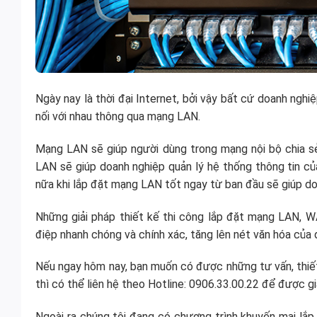
Ngày nay là thời đại Internet, bởi vậy bất cứ doanh ngh
nối với nhau thông qua mạng LAN.
Mạng LAN sẽ giúp người dùng trong mạng nội bộ chia sẻ 
LAN sẽ giúp doanh nghiệp quản lý hệ thống thông tin củ
nữa khi lắp đặt mạng LAN tốt ngay từ ban đầu sẽ giúp doa
Những giải pháp thiết kế thi công lắp đặt mạng LAN, WA
điệp nhanh chóng và chính xác, tăng lên nét văn hóa của
Nếu ngay hôm nay, bạn muốn có được những tư vấn, thiế
thì có thể liên hệ theo Hotline: 0906.33.00.22 để được gi
Ngoài ra chúng tôi đang có chương trình khuyến mại lắp