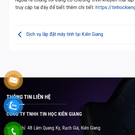
truy cập tại đây để biết thêm chi tiết:
https://tinhockie
Dịch vụ lắp đặt máy tính tại Kiên Giang
THÔNG TIN LIÊN HỆ
CÔNG TY TNHH TIN HỌC KIÊN GIANG
Địa chỉ: 48 Lâm Quang Ky, Rạch Giá, Kiên Giang