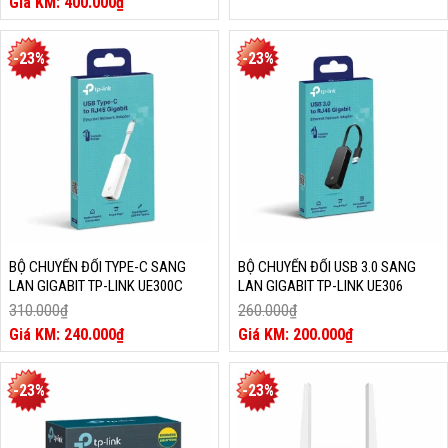
Giá
400.000
₫
gốc
Giá
là:
hiện
510.000₫.
tại
-23%
-23%
là:
400.000₫.
BỘ CHUYỂN ĐỔI TYPE-C SANG
BỘ CHUYỂN ĐỔI USB 3.0 SANG
LAN GIGABIT TP-LINK UE300C
LAN GIGABIT TP-LINK UE306
310.000
₫
260.000
₫
Giá
Giá
240.000
₫
200.000
₫
gốc
Giá
gốc
Giá
là:
hiện
là:
hiện
310.000₫.
tại
260.000₫.
tại
-23%
-23%
là:
là:
240.000₫.
200.000₫.