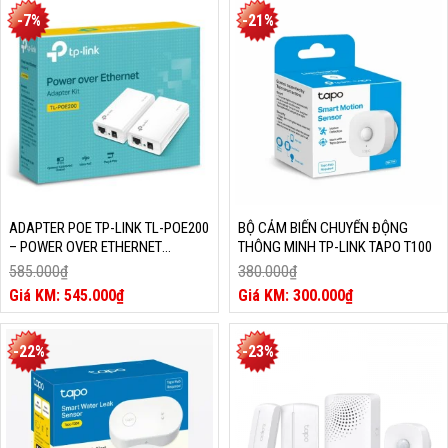
337.000₫.
tại
466.000₫.
tại
-7%
-21%
là:
là:
297.000₫.
406.000₫.
ADAPTER POE TP-LINK TL-POE200
BỘ CẢM BIẾN CHUYỂN ĐỘNG
– POWER OVER ETHERNET
THÔNG MINH TP-LINK TAPO T100
ADAPTER KIT
585.000
₫
380.000
₫
Giá
Giá
545.000
₫
300.000
₫
gốc
Giá
gốc
Giá
là:
hiện
là:
hiện
585.000₫.
tại
380.000₫.
tại
-22%
-23%
là:
là:
545.000₫.
300.000₫.