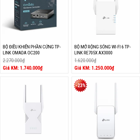
BỘ ĐIỀU KHIỂN PHẦN CỨNG TP-
BỘ MỞ RỘNG SÓNG WI-FI 6 TP-
LINK OMADA OC200
LINK RE705X AX3000
2.270.000
₫
1.620.000
₫
Giá
Giá
1.740.000
₫
1.250.000
₫
gốc
Giá
gốc
Giá
là:
hiện
là:
hiện
2.270.000₫.
tại
1.620.000₫.
tại
-23%
là:
là:
1.740.000₫.
1.250.000₫.