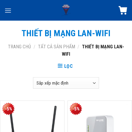
Skip
to
content
THIẾT BỊ MẠNG LAN-WIFI
TRANG CHỦ
/
TẤT CẢ SẢN PHẨM
/
THIẾT BỊ MẠNG LAN-
WIFI
LỌC
-5%
-5%