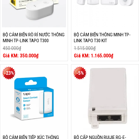
BỘ CẢM BIẾN RÒ RỈ NƯỚC THÔNG
BỘ CẢM BIẾN THÔNG MINH TP-
MINH TP-LINK TAPO T300
LINK TAPO T30 KIT
450.000
₫
1.515.000
₫
Giá
Giá
350.000
₫
1.165.000
₫
gốc
Giá
gốc
Giá
là:
hiện
là:
hiện
450.000₫.
tại
1.515.000₫.
tại
-23%
-5%
là:
là:
350.000₫.
1.165.000₫.
BỘ CẢM BIẾN TIẾP XÚC THÔNG
BỘ CẤP NGUỒN RUIJIE RG-E-