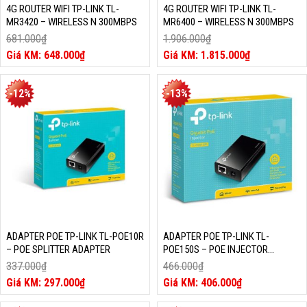
4G ROUTER WIFI TP-LINK TL-
4G ROUTER WIFI TP-LINK TL-
MR3420 – WIRELESS N 300MBPS
MR6400 – WIRELESS N 300MBPS
681.000
₫
1.906.000
₫
Giá
Giá
648.000
₫
1.815.000
₫
gốc
Giá
gốc
Giá
là:
hiện
là:
hiện
681.000₫.
tại
1.906.000₫.
tại
-12%
-13%
là:
là:
648.000₫.
1.815.000₫.
ADAPTER POE TP-LINK TL-POE10R
ADAPTER POE TP-LINK TL-
– POE SPLITTER ADAPTER
POE150S – POE INJECTOR
ADAPTER
337.000
₫
466.000
₫
Giá
Giá
297.000
₫
406.000
₫
gốc
Giá
gốc
Giá
là:
hiện
là:
hiện