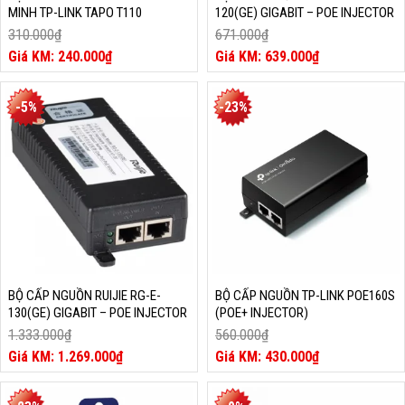
MINH TP-LINK TAPO T110
120(GE) GIGABIT – POE INJECTOR
310.000
₫
671.000
₫
Giá
Giá
240.000
₫
639.000
₫
gốc
Giá
gốc
Giá
là:
hiện
là:
hiện
310.000₫.
tại
671.000₫.
tại
-5%
-23%
là:
là:
240.000₫.
639.000₫.
BỘ CẤP NGUỒN RUIJIE RG-E-
BỘ CẤP NGUỒN TP-LINK POE160S
130(GE) GIGABIT – POE INJECTOR
(POE+ INJECTOR)
1.333.000
₫
560.000
₫
Giá
Giá
1.269.000
₫
430.000
₫
gốc
Giá
gốc
Giá
là:
hiện
là:
hiện
1.333.000₫.
tại
560.000₫.
tại