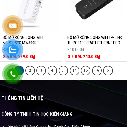
BỘ MỞ RỘNG SÓNG WIFI
BỘ MỞ RỘNG SÓNG WIFI TP-LINK
MERCUSYS MW300RE
TL-POE10E (FAST ETHERNET POE+
EXTENDER)
320.000
₫
310.000
₫
Giá
Giá
289.000
₫
240.000
₫
gốc
Giá
gốc
Giá
là:
hiện
là:
hiện
1
2
3
4
…
14
15
16
320.000₫.
tại
310.000₫.
tại
là:
là:
289.000₫.
240.000₫.
THÔNG TIN LIÊN HỆ
CÔNG TY TNHH TIN HỌC KIÊN GIANG