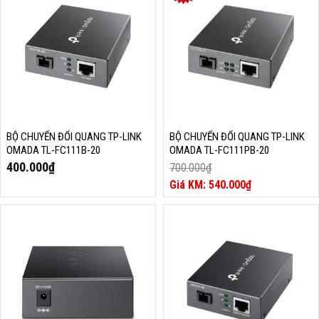
800.000₫.
BỘ CHUYỂN ĐỔI QUANG TP-LINK
BỘ CHUYỂN ĐỔI QUANG TP-LINK
OMADA TL-FC111B-20
OMADA TL-FC111PB-20
400.000
₫
700.000
₫
Giá
540.000
₫
gốc
Giá
là:
hiện
700.000₫.
tại
là:
540.000₫.