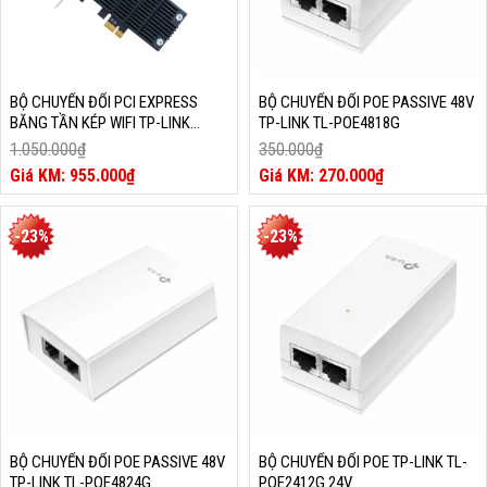
BỘ CHUYỂN ĐỔI PCI EXPRESS
BỘ CHUYỂN ĐỔI POE PASSIVE 48V
BĂNG TẦN KÉP WIFI TP-LINK
TP-LINK TL-POE4818G
AC1300 ARCHER T6E
1.050.000
₫
350.000
₫
Giá
Giá
955.000
₫
270.000
₫
gốc
Giá
gốc
Giá
là:
hiện
là:
hiện
1.050.000₫.
tại
350.000₫.
tại
-23%
-23%
là:
là:
955.000₫.
270.000₫.
BỘ CHUYỂN ĐỔI POE PASSIVE 48V
BỘ CHUYỂN ĐỔI POE TP-LINK TL-
TP-LINK TL-POE4824G
POE2412G 24V