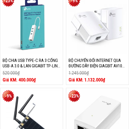
-23%
-9%
là:
là:
1.269.000₫.
430.000₫.
BỘ CHIA USB TYPE-C RA 3 CỔNG
BỘ CHUYỂN ĐỔI INTERNET QUA
USB-A 3.0 & LAN GIGABIT TP-LINK
ĐƯỜNG DÂY ĐIỆN GIAGBIT AV1000
UE330C
TL PA7017 KIT
520.000
₫
1.245.000
₫
Giá
Giá
400.000
₫
1.132.000
₫
gốc
Giá
gốc
Giá
là:
hiện
là:
hiện
520.000₫.
tại
1.245.000₫.
tại
-9%
-23%
là:
là:
400.000₫.
1.132.000₫.