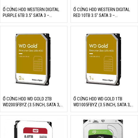
Ổ CỨNG HDD WESTERN DIGITAL
Ổ CỨNG HDD WESTERN DIGITAL
PURPLE 6TB 3.5″ SATA 3 –
RED 10TB 3.5″ SATA 3 –
WD60PURX
WD100EFAX
Ổ CỨNG HDD WD GOLD 2TB
Ổ CỨNG HDD WD GOLD 1TB
WD2005FBYZ (3.5 INCH, SATA 3,
WD1005FBYZ (3.5 INCH, SATA 3,
128MB CACHE, 7200RPM, MÀU
128MB CACHE, 7200RPM, MÀU
VÀNG)
VÀNG)