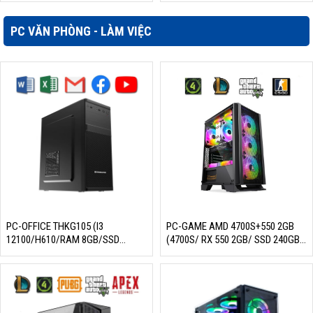
gốc
Giá
gốc
Giá
là:
hiện
là:
hiện
12.329.000₫.
tại
13.148.000₫.
tại
PC VĂN PHÒNG - LÀM VIỆC
là:
là:
10.690.000₫.
11.490.000₫.
PC-OFFICE THKG105 (I3
PC-GAME AMD 4700S+550 2GB
12100/H610/RAM 8GB/SSD
(4700S/ RX 550 2GB/ SSD 240GB/
120GB/550W/DOS)
550W/ DOS)