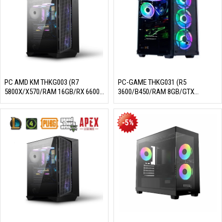
PC AMD KM THKG003 (R7
PC-GAME THKG031 (R5
5800X/X570/RAM 16GB/RX 6600
3600/B450/RAM 8GB/GTX
8GB/SSD 256GB/650W/DOS)
1660S/SSD 256GB/550W/DOS)
-5%