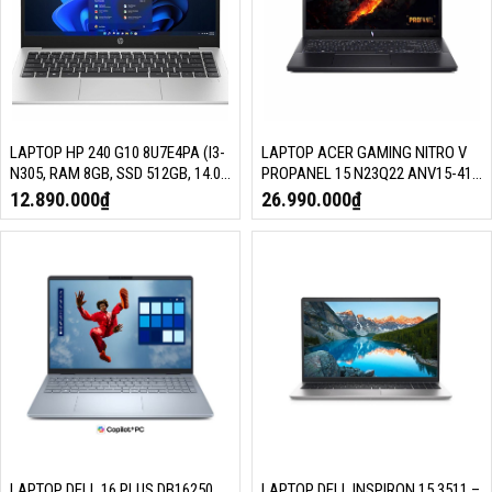
LAPTOP HP 240 G10 8U7E4PA (I3-
LAPTOP ACER GAMING NITRO V
N305, RAM 8GB, SSD 512GB, 14.0
PROPANEL 15 N23Q22 ANV15-41-
INCH FHD, WIN 11, BẠC)
R0Y4 (AMD RYZEN 7 7735HS, RAM
12.890.000
₫
26.990.000
₫
16GB, SSD 512GB, RTX 4050 6GB,
15.6 INCH FHD, WIN 11, ĐEN,
NH.QPESV.004)
LAPTOP DELL 16 PLUS DB16250
LAPTOP DELL INSPIRON 15 3511 –