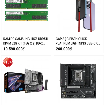
RAM PC SAMSUNG 1RX8 DDR5 U-
CÁP SẠC PISEN QUICK
DIMM 32G KIT (16G X 2) DDR5
PLATINUM LIGHTNING USB-C CL-
4800MHZ
PD09-1500 (1.5M, MAGIC BLACK
10.590.000
₫
260.000
₫
– GLOBAL)
-13%