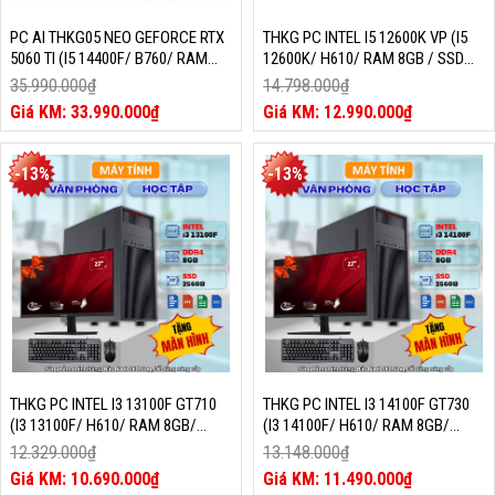
PC AI THKG05 NEO GEFORCE RTX
THKG PC INTEL I5 12600K VP (I5
5060 TI (I5 14400F/ B760/ RAM
12600K/ H610/ RAM 8GB / SSD
16GB/ RTX 5060TI/ SSD 512GB/
256GB/ 500W/ DOS)
35.990.000
₫
14.798.000
₫
750W/ DOS)
Giá
Giá
33.990.000
₫
12.990.000
₫
gốc
Giá
gốc
Giá
là:
hiện
là:
hiện
35.990.000₫.
tại
14.798.000₫.
tại
-13%
-13%
là:
là:
33.990.000₫.
12.990.000₫.
THKG PC INTEL I3 13100F GT710
THKG PC INTEL I3 14100F GT730
(I3 13100F/ H610/ RAM 8GB/
(I3 14100F/ H610/ RAM 8GB/
GT710 2G/ SSD 256GB/ 350W/
GT730 4G/ SSD 256GB/ 500W/
12.329.000
₫
13.148.000
₫
DOS/ LCD 22INCH)
DOS/ LCD 22INCH)
Giá
Giá
10.690.000
₫
11.490.000
₫