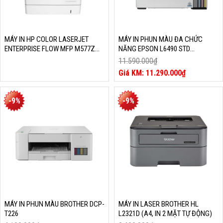
MÁY IN HP COLOR LASERJET
MÁY IN PHUN MÀU ĐA CHỨC
ENTERPRISE FLOW MFP M577Z
NĂNG EPSON L6490 STD
(B5L48A)
(IN,SCAN, COPY, FAX,WIFI DIRECT,
11.590.000
₫
IN HAI MẶT, KHAY NẠP TÀI LIỆU TỰ
Giá
11.290.000
₫
ĐỘNG)
gốc
Giá
là:
hiện
11.590.000₫.
tại
-9%
-9%
là:
11.290.000₫.
MÁY IN PHUN MÀU BROTHER DCP-
MÁY IN LASER BROTHER HL
T226
L2321D (A4, IN 2 MẶT TỰ ĐỘNG)