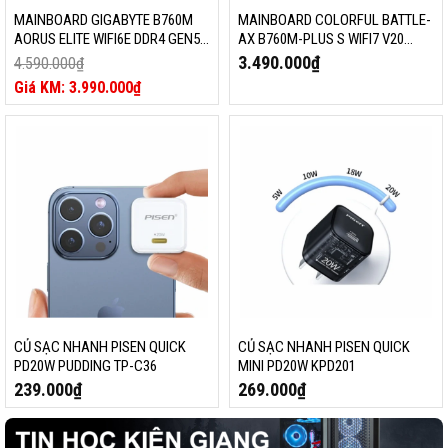
MAINBOARD GIGABYTE B760M
MAINBOARD COLORFUL BATTLE-
AORUS ELITE WIFI6E DDR4 GEN5
AX B760M-PLUS S WIFI7 V20
(LGA1700, M-ATX, WIFI 6E,
(DDR4, LGA1700, WI-FI 7, M-ATX)
3.490.000
₫
4.590.000
₫
BLUETOOTH 5.3)
Giá
3.990.000
₫
gốc
Giá
là:
hiện
4.590.000₫.
tại
là:
3.990.000₫.
CỦ SẠC NHANH PISEN QUICK
CỦ SẠC NHANH PISEN QUICK
PD20W PUDDING TP-C36
MINI PD20W KPD201
239.000
₫
269.000
₫