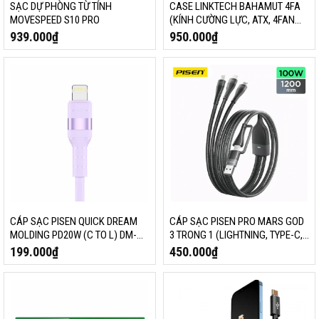
SẠC DỰ PHÒNG TỪ TÍNH
CASE LINKTECH BAHAMUT 4FA
MOVESPEED S10 PRO
(KÍNH CƯỜNG LỰC, ATX, 4FAN
RGB, ĐEN)
939.000
₫
950.000
₫
CÁP SẠC PISEN QUICK DREAM
CÁP SẠC PISEN PRO MARS GOD
MOLDING PD20W (C TO L) DM-
3 TRONG 1 (LIGHTNING, TYPE-C,
TC16-1200 1,2M
MICRO USB) USB-A /C AP-FC15-
199.000
₫
450.000
₫
1200 1.2M