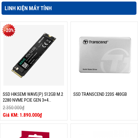
LINH KIỆN MÁY TÍNH
-20%
SSD HIKSEMI WAVE(P) 512GB M.2
SSD TRANSCEND 220S 480GB
2280 NVME PCIE GEN 3×4
(READ/WRITE 2230/2000 MB/S,
2.350.000
₫
HS-SSD-WAVE(P)-512G)
Giá
1.890.000
₫
gốc
Giá
là:
hiện
2.350.000₫.
tại
là: