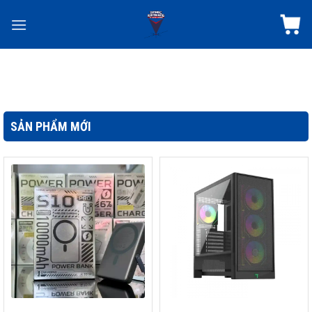
Skip
to
content
SẢN PHẨM MỚI