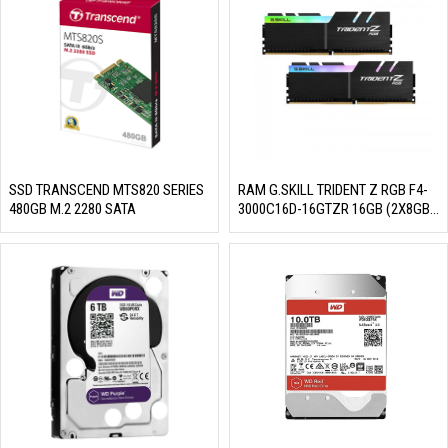
1.890.000₫.
SSD TRANSCEND MTS820 SERIES
RAM G.SKILL TRIDENT Z RGB F4-
480GB M.2 2280 SATA
3000C16D-16GTZR 16GB (2X8GB)
DDR4 3000MHZ