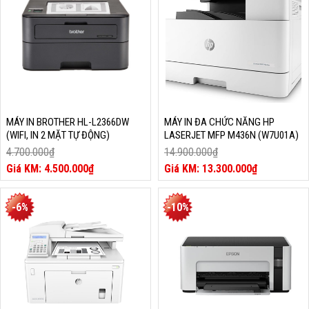
5.000.000₫.
MÁY IN BROTHER HL-L2366DW
MÁY IN ĐA CHỨC NĂNG HP
(WIFI, IN 2 MẶT TỰ ĐỘNG)
LASERJET MFP M436N (W7U01A)
4.700.000
₫
14.900.000
₫
Giá
Giá
4.500.000
₫
13.300.000
₫
gốc
Giá
gốc
Giá
là:
hiện
là:
hiện
4.700.000₫.
tại
14.900.000₫.
tại
-6%
-10%
là:
là:
4.500.000₫.
13.300.000₫.