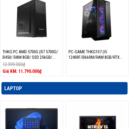
THKG PC AMD 5700G (R7 5700G/
PC-GAME THKG107 (I5
B450/ RAM 8GB/ SSD 256GB/
12400F/B660M/RAM 8GB/RTX
400W/ DOS)
2060/SSD 256GB/650W/DOS)
12.599.000
₫
Giá
11.790.000
₫
gốc
Giá
là:
hiện
12.599.000₫.
tại
LAPTOP
là:
11.790.000₫.