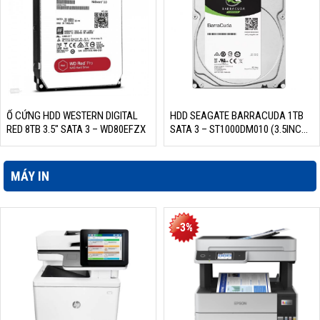
Ổ CỨNG HDD WESTERN DIGITAL
HDD SEAGATE BARRACUDA 1TB
RED 8TB 3.5″ SATA 3 – WD80EFZX
SATA 3 – ST1000DM010 (3.5INCH,
7200RPM, 64MB CACHE, PC)
MÁY IN
-3%