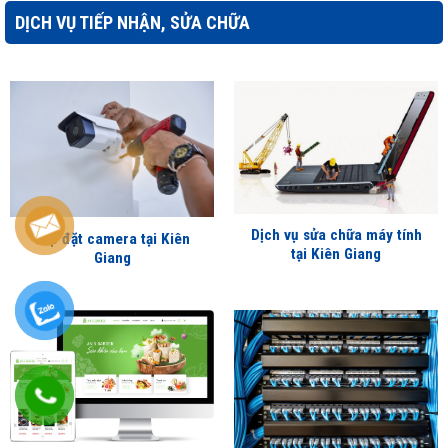
DỊCH VỤ TIẾP NHẬN, SỬA CHỮA
Dịch vụ sửa chữa máy tính
Lắp đặt camera tại Kiên
tại Kiên Giang
Giang