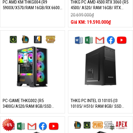
PC AMD KM THKG004 (R9
THKG PC AMD 4500 RTX 3060 (R5
5900X/X570/RAM 16GB/RX 6600
4500/ A520/ RAM 16GB/ RTX
8GB/SSD 256GB/650W/DOS)
3060/ SSD 240GB/ 650W/ DOS)
20.699.000
₫
Giá
19.590.000
₫
gốc
Giá
là:
hiện
20.699.000₫.
tại
là:
19.590.000₫.
PC-GAME THKG002 (R5
THKG PC INTEL I3 10105 (I3
3400G/A520/RAM 8GB/SSD
10105/ H510/ RAM 8GB/ SSD
256GB/550W/DOS)
256GB/ 450W/ DOS)
-6%