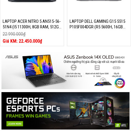
LAPTOP ACER NITRO 5 AN515-56-
LAPTOP DELL GAMING G15 5515
51N4 (I5 11300H, 8GB RAM, 512GB
P105F004DGR (R5 5600H, 16GB
SSD, GTX 1650 4GB, 15.6 INCH FHD
RAM, 512GB SSD, GEFORCE RTX
22.990.000
₫
IPS 144HZ, WIN 10, WIFI 6, ĐEN)
3050 4GB, 15.6 INCH FHD 120HZ,
Giá
22.450.000
₫
WIN 11, XÁM)
gốc
Giá
là:
hiện
22.990.000₫.
tại
là:
22.450.000₫.