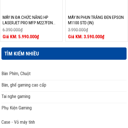
MÁY IN ĐA CHỨC NĂNG HP
MÁY IN PHUN TRẮNG ĐEN EPSON
LASERJET PRO MFP M227FDN
M1100 STD (IN)
(G3Q79A)
6.390.000
₫
3.990.000
₫
Giá
Giá
5.990.000
₫
3.590.000
₫
gốc
Giá
gốc
Giá
là:
hiện
là:
hiện
6.390.000₫.
tại
3.990.000₫.
tại
TÌM KIẾM NHIỀU
là:
là:
5.990.000₫.
3.590.000₫.
Bàn Phím, Chuột
Bàn, ghế gaming cao cấp
Tai nghe gaming
Phụ Kiện Gaming
Case - Vỏ máy tính