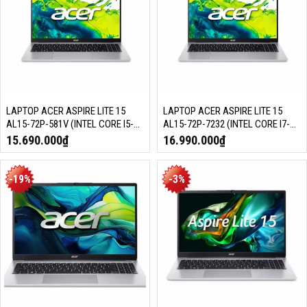
LAPTOP ACER ASPIRE LITE 15
LAPTOP ACER ASPIRE LITE 15
AL15-72P-581V (INTEL CORE I5-
AL15-72P-7232 (INTEL CORE I7-
13500H, RAM 16GB, SSD 512GB,
13620H, RAM 16GB, SSD 512GB,
15.690.000
₫
16.990.000
₫
15.6 INCH FHD, WIN 11, BẠC,
15.6 INCH FHD, WIN 11, BẠC,
NX.D4CSV.001)
NX.D4CSV.002)
-19%
-3%