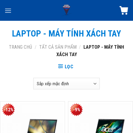
Skip
to
content
LAPTOP - MÁY TÍNH XÁCH TAY
TRANG CHỦ
/
TẤT CẢ SẢN PHẨM
/
LAPTOP - MÁY TÍNH
XÁCH TAY
LỌC
-12%
-9%