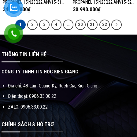
PROPANEL 15 N23Q22 ANV15-51-
PROPANEL 15 N23Q22 ANV15-52-
78BG (INTEL CORE I7-13620H,
59AA (INTEL CORE I5-13420H,
34.390.000
₫
30.990.000
₫
RAM 16GB, SSD 512GB, RTX 4060
RAM 16GB, SSD 512GB, RTX 5050,
8GB, 15.6 INCH, WIN 11, ĐEN,
15.6 INCH, WIN 11, ĐEN,
1
2
3
4
…
20
21
22
NH.QQESV.00A)
NH.QZ9SV.002)
THÔNG TIN LIÊN HỆ
CÔNG TY TNHH TIN HỌC KIÊN GIANG
Địa chỉ: 48 Lâm Quang Ky, Rạch Giá, Kiên Giang
Điện thoại: 0906.33.00.22
ZALO: 0906.33.00.22
CHÍNH SÁCH & HỖ TRỢ