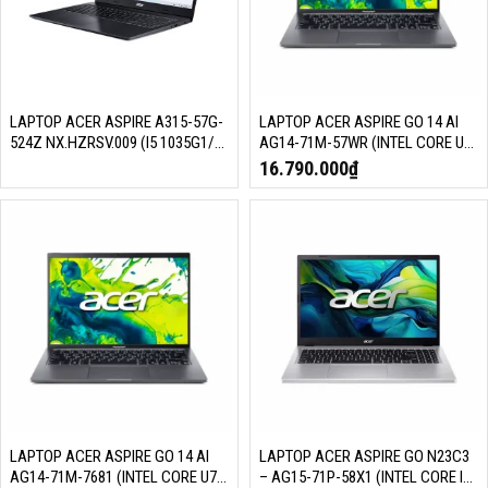
LAPTOP ACER ASPIRE A315-57G-
LAPTOP ACER ASPIRE GO 14 AI
524Z NX.HZRSV.009 (I5 1035G1/
AG14-71M-57WR (INTEL CORE U5-
8GB RAM/ 512GB SSD/ MX330
125H, RAM 16GB, SSD 512GB, 14
16.790.000
₫
2G/ 15.6 INCH FHD/ WIN 10/ ĐEN)
INCH FHD+, IPS, WIN11 HOME,
STEEL GRAY)
LAPTOP ACER ASPIRE GO 14 AI
LAPTOP ACER ASPIRE GO N23C3
AG14-71M-7681 (INTEL CORE U7-
– AG15-71P-58X1 (INTEL CORE I5-