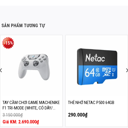
SẢN PHẨM TƯƠNG TỰ
-15%
TAY CẦM CHƠI GAME MACHENIKE
THẺ NHỚ NETAC P500 64GB
F1 TRI-MODE (WHITE, CÓ DÂY/
2.4G WIRELESS/BLUETOOTH 5.3)
290.000
₫
3.150.000
₫
Giá
2.690.000
₫
gốc
Giá