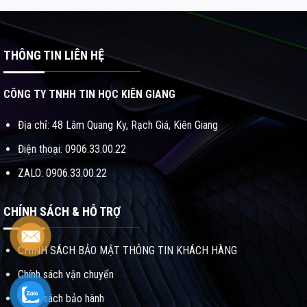
là:
hiện
3.150.000₫.
tại
là:
2.690.000₫.
THÔNG TIN LIÊN HỆ
CÔNG TY TNHH TIN HỌC KIÊN GIANG
Địa chỉ: 48 Lâm Quang Ky, Rạch Giá, Kiên Giang
Điện thoại: 0906.33.00.22
ZALO: 0906.33.00.22
CHÍNH SÁCH & HỖ TRỢ
CHÍNH SÁCH BẢO MẬT THÔNG TIN KHÁCH HÀNG
Chính sách vận chuyển
Chính sách bảo hành