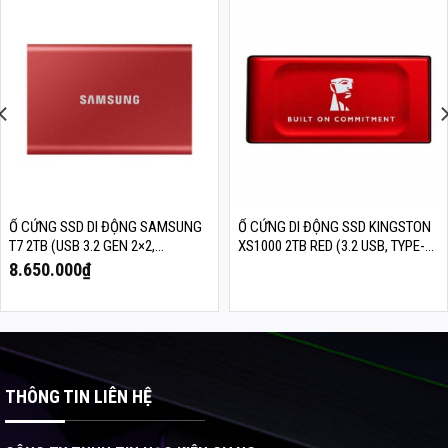
Ổ CỨNG SSD DI ĐỘNG SAMSUNG
Ổ CỨNG DI ĐỘNG SSD KINGSTON
T7 2TB (USB 3.2 GEN 2×2,
XS1000 2TB RED (3.2 USB, TYPE-C
READ/WRITE 1.050/1.000 MB/S,
3.2, GEN 2×2, READ/WRITE
8.650.000
₫
MU-PC2T0R/WW)
1050/1000MB/S,
SXS1000R/2000GA)
THÔNG TIN LIÊN HỆ