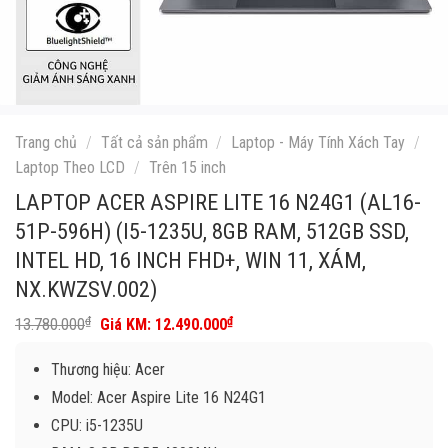
Trang chủ
/
Tất cả sản phẩm
/
Laptop - Máy Tính Xách Tay
/
Laptop Theo LCD
/
Trên 15 inch
LAPTOP ACER ASPIRE LITE 16 N24G1 (AL16-
51P-596H) (I5-1235U, 8GB RAM, 512GB SSD,
INTEL HD, 16 INCH FHD+, WIN 11, XÁM,
NX.KWZSV.002)
Giá
Giá
₫
₫
13.780.000
12.490.000
gốc
hiện
là:
tại
Thương hiệu: Acer
13.780.000₫.
là:
12.490.000₫.
Model: Acer Aspire Lite 16 N24G1
CPU: i5-1235U