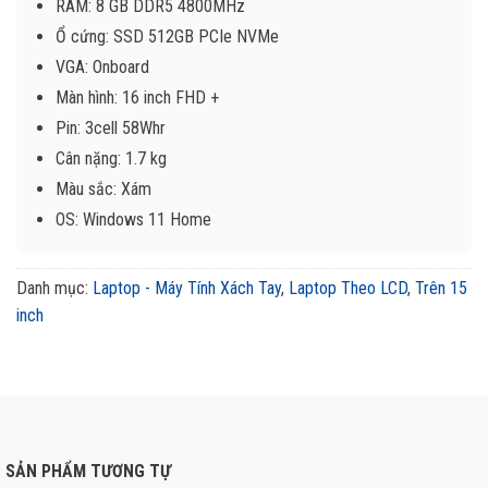
RAM: 8 GB DDR5 4800MHz
Ổ cứng: SSD 512GB PCIe NVMe
VGA: Onboard
Màn hình: 16 inch FHD +
Pin: 3cell 58Whr
Cân nặng: 1.7 kg
Màu sắc: Xám
OS: Windows 11 Home
Danh mục:
Laptop - Máy Tính Xách Tay
,
Laptop Theo LCD
,
Trên 15
inch
SẢN PHẨM TƯƠNG TỰ