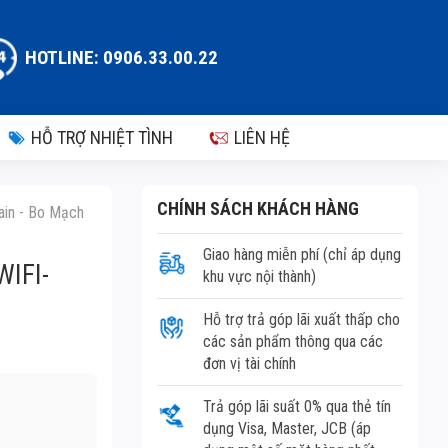
HOTLINE: 0906.33.00.22
HỖ TRỢ NHIỆT TÌNH
LIÊN HỆ
CHÍNH SÁCH KHÁCH HÀNG
ain - Bo Mạch
Giao hàng miễn phí (chỉ áp dụng
IFI-
khu vực nội thành)
Hỗ trợ trả góp lãi xuất thấp cho
các sản phẩm thông qua các
đơn vị tài chính
Trả góp lãi suất 0% qua thẻ tín
dụng Visa, Master, JCB (áp