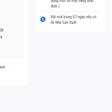
dụng một số mặt hàng nhất
định )
Đổi mới trong 07 ngày nếu có
lỗi Nhà Sản Xuất
2GB
.4
sus