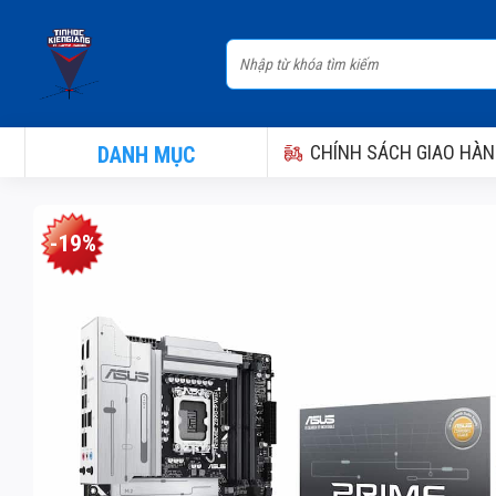
Skip
to
Tìm
content
kiếm:
CHÍNH SÁCH GIAO HÀN
DANH MỤC
-19%