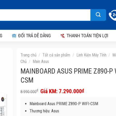
G
ĐỔI TRẢ DỄ DÀNG
THANH TOÁN TIỆN LỢI
Trang chủ
/
Tất cả sản phẩm
/
Linh Kiện Máy Tính
/
M
Chủ
/
Main Asus
MAINBOARD ASUS PRIME Z890-P W
CSM
Giá
Giá
7.290.000
₫
₫
8.990.000
gốc
hiện
là:
tại
Mainboard Asus PRIME Z890-P WIFI-CSM
8.990.000₫.
là:
7.290.000₫.
Thương hiệu: Asus