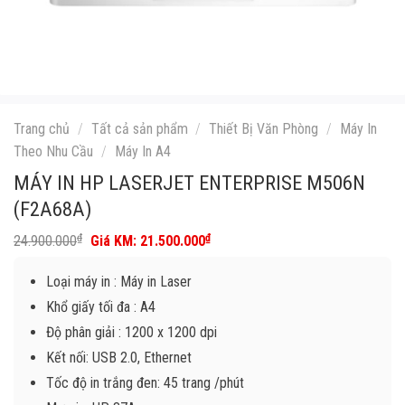
Trang chủ
/
Tất cả sản phẩm
/
Thiết Bị Văn Phòng
/
Máy In
Theo Nhu Cầu
/
Máy In A4
MÁY IN HP LASERJET ENTERPRISE M506N
(F2A68A)
Giá
Giá
₫
₫
24.900.000
21.500.000
gốc
hiện
là:
tại
Loại máy in : Máy in Laser
24.900.000₫.
là:
21.500.000₫.
Khổ giấy tối đa : A4
Độ phân giải : 1200 x 1200 dpi
Kết nối: USB 2.0, Ethernet
Tốc độ in trắng đen: 45 trang /phút