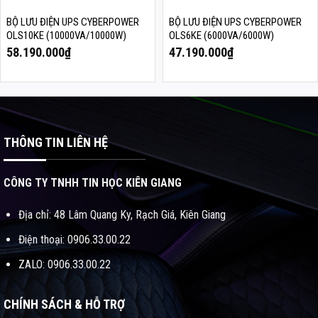
BỘ LƯU ĐIỆN UPS CYBERPOWER
BỘ LƯU ĐIỆN UPS CYBERPOWER
OLS10KE (10000VA/10000W)
OLS6KE (6000VA/6000W)
58.190.000
₫
47.190.000
₫
THÔNG TIN LIÊN HỆ
CÔNG TY TNHH TIN HỌC KIÊN GIANG
Địa chỉ: 48 Lâm Quang Ky, Rạch Giá, Kiên Giang
Điện thoại: 0906.33.00.22
ZALO: 0906.33.00.22
CHÍNH SÁCH & HỖ TRỢ