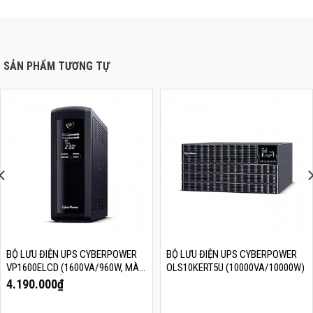
SẢN PHẨM TƯƠNG TỰ
BỘ LƯU ĐIỆN UPS CYBERPOWER
BỘ LƯU ĐIỆN UPS CYBERPOWER
VP1600ELCD (1600VA/960W, MÀN
OLS10KERT5U (10000VA/10000W)
HÌNH LCD HIỂN THỊ THÔNG TIN)
4.190.000
₫