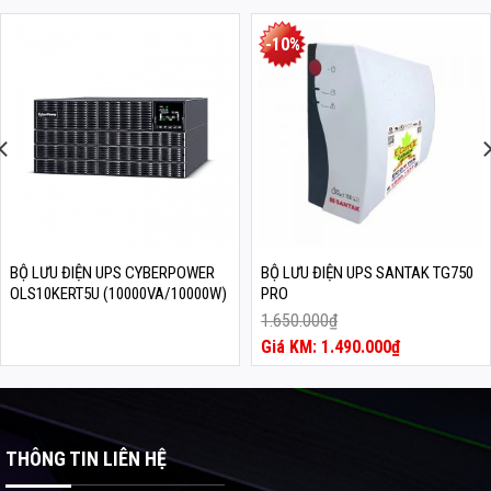
-10%
BỘ LƯU ĐIỆN UPS CYBERPOWER
BỘ LƯU ĐIỆN UPS SANTAK TG750
OLS10KERT5U (10000VA/10000W)
PRO
1.650.000
₫
Giá
1.490.000
₫
gốc
Giá
là:
hiện
1.650.000₫.
tại
là:
1.490.000₫.
THÔNG TIN LIÊN HỆ