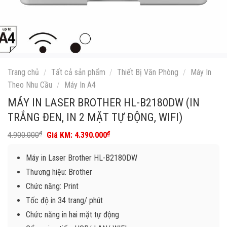
Trang chủ
/
Tất cả sản phẩm
/
Thiết Bị Văn Phòng
/
Máy In
Theo Nhu Cầu
/
Máy In A4
MÁY IN LASER BROTHER HL-B2180DW (IN
TRẮNG ĐEN, IN 2 MẶT TỰ ĐỘNG, WIFI)
Giá
Giá
₫
₫
4.900.000
4.390.000
gốc
hiện
là:
tại
Máy in Laser Brother HL-B2180DW
4.900.000₫.
là:
4.390.000₫.
Thương hiệu: Brother
Chức năng: Print
Tốc độ in 34 trang/ phút
Chức năng in hai mặt tự động