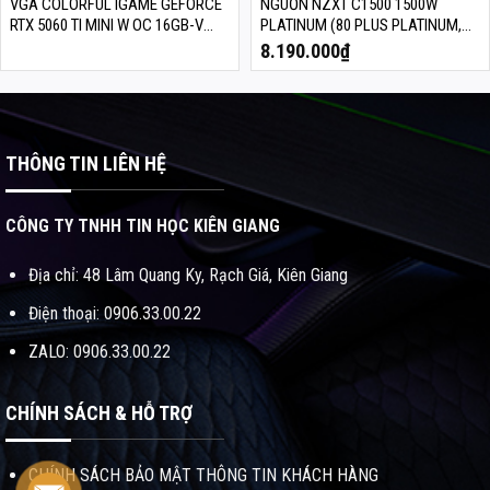
VGA COLORFUL IGAME GEFORCE
NGUỒN NZXT C1500 1500W
RTX 5060 TI MINI W OC 16GB-V
PLATINUM (80 PLUS PLATINUM,
GDDR7
ATX 3.1, FULL MODULAR, PA-
8.190.000
₫
5P1BB-EU)
THÔNG TIN LIÊN HỆ
CÔNG TY TNHH TIN HỌC KIÊN GIANG
Địa chỉ: 48 Lâm Quang Ky, Rạch Giá, Kiên Giang
Điện thoại: 0906.33.00.22
ZALO: 0906.33.00.22
CHÍNH SÁCH & HỖ TRỢ
CHÍNH SÁCH BẢO MẬT THÔNG TIN KHÁCH HÀNG