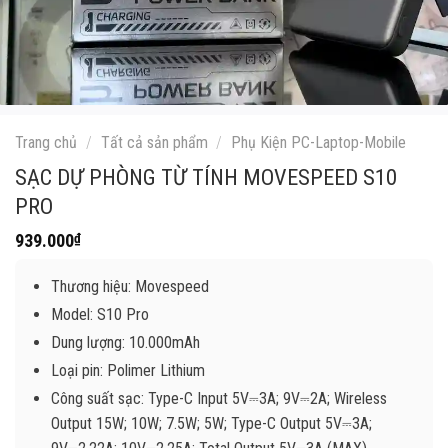
Trang chủ
/
Tất cả sản phẩm
/
Phụ Kiện PC-Laptop-Mobile
SẠC DỰ PHÒNG TỪ TÍNH MOVESPEED S10
PRO
939.000
₫
Thương hiệu: Movespeed
Model: S10 Pro
Dung lượng: 10.000mAh
Loại pin: Polimer Lithium
Công suất sạc: Type-C Input 5V⎓3A; 9V⎓2A; Wireless
Output 15W; 10W; 7.5W; 5W; Type-C Output 5V⎓3A;