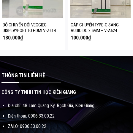
BỘ CHUYỂN ĐỔI VEGGIEG
CÁP CHUYỂN TYPE-C SANG
DISPLAYPORT TO HDMI V-Z614
AUDIO DC 3.5MM – V-A624
130.000
₫
100.000
₫
THÔNG TIN LIÊN HỆ
CÔNG TY TNHH TIN HỌC KIÊN GIANG
Địa chỉ: 48 Lâm Quang Ky, Rạch Giá, Kiên Giang
Điện thoại: 0906.33.00.22
ZALO: 0906.33.00.22