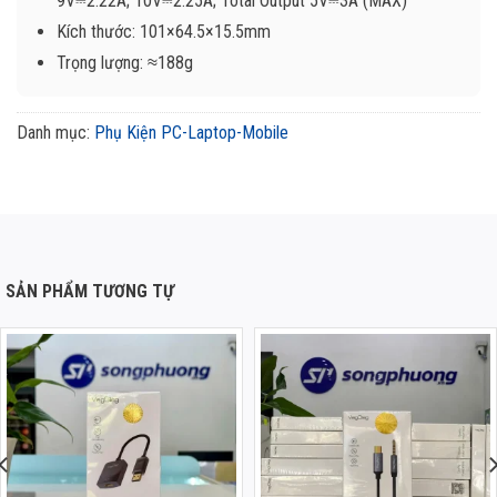
9V⎓2.22A; 10V⎓2.25A; Total Output 5V⎓3A (MAX)
Kích thước: 101×64.5×15.5mm
Trọng lượng: ≈188g
Danh mục:
Phụ Kiện PC-Laptop-Mobile
SẢN PHẨM TƯƠNG TỰ