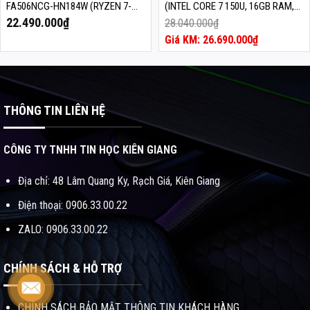
FA506NCG-HN184W (RYZEN 7-
(INTEL CORE 7 150U, 16GB RAM,
7445HS, RAM 16GB, 512GB SSD,
512GB SSD, 14 INCH 2K, IPS,
22.490.000
₫
28.040.000
₫
15.6 FHD IPS 144HZ, WIFI 6,
300NITS, WIN 11, BẠC)
Giá
26.690.000
₫
BLUETOOTH 5.3, WIN 11, RTX 3050
gốc
Giá
4G, ĐEN)
là:
hiện
28.040.000₫.
tại
là:
26.690.000₫.
THÔNG TIN LIÊN HỆ
CÔNG TY TNHH TIN HỌC KIÊN GIANG
Địa chỉ: 48 Lâm Quang Ky, Rạch Giá, Kiên Giang
Điện thoại: 0906.33.00.22
ZALO: 0906.33.00.22
CHÍNH SÁCH & HỖ TRỢ
CHÍNH SÁCH BẢO MẬT THÔNG TIN KHÁCH HÀNG