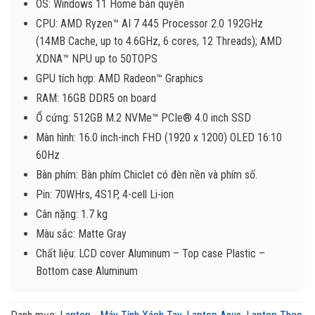
OS: Windows 11 Home bản quyền
CPU: AMD Ryzen™ AI 7 445 Processor 2.0 192GHz
(14MB Cache, up to 4.6GHz, 6 cores, 12 Threads); AMD
XDNA™ NPU up to 50TOPS
GPU tích hợp: AMD Radeon™ Graphics
RAM: 16GB DDR5 on board
Ổ cứng: 512GB M.2 NVMe™ PCIe® 4.0 inch SSD
Màn hình: 16.0 inch-inch FHD (1920 x 1200) OLED 16:10
60Hz
Bàn phím: Bàn phím Chiclet có đèn nền và phím số.
Pin: 70WHrs, 4S1P, 4-cell Li-ion
Cân nặng: 1.7 kg
Màu sắc: Matte Gray
Chất liệu: LCD cover Aluminum – Top case Plastic –
Bottom case Aluminum