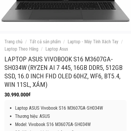
Trang chủ
/
Tất cả sản phẩm
/
Laptop - Máy Tính Xách Tay
/
Laptop Theo Hãng
/
Laptop Asus
LAPTOP ASUS VIVOBOOK S16 M3607GA-
SH034W (RYZEN AI 7 445, 16GB DDR5, 512GB
SSD, 16.0 INCH FHD OLED 60HZ, WF6, BT5.4,
WIN 11SL, XÁM)
30.990.000
₫
Laptop ASUS Vivobook S16 M3607GA-SH034W
Thương hiệu: ASUS
Model: Vivobook S16 M3607GA-SH034W