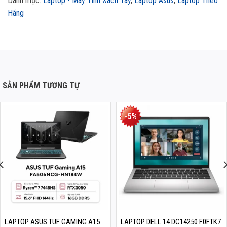
Danh mục:
Laptop - Máy Tính Xách Tay
,
Laptop Asus
,
Laptop Theo
Hãng
SẢN PHẨM TƯƠNG TỰ
-5%
LAPTOP ASUS TUF GAMING A15
LAPTOP DELL 14 DC14250 F0FTK7