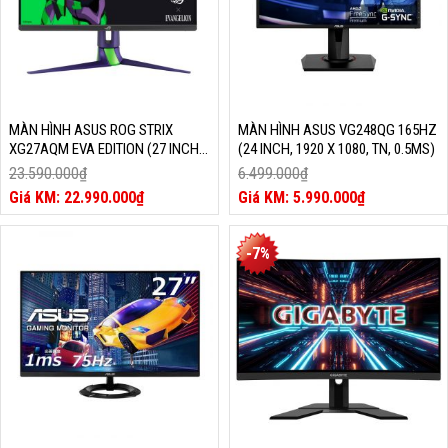
MÀN HÌNH ASUS ROG STRIX
MÀN HÌNH ASUS VG248QG 165HZ
XG27AQM EVA EDITION (27 INCH,
(24 INCH, 1920 X 1080, TN, 0.5MS)
2560 X 1440, 270HZ, IPS, 0.5MS)
23.590.000
₫
6.499.000
₫
Giá
Giá
22.990.000
₫
5.990.000
₫
gốc
Giá
gốc
Giá
là:
hiện
là:
hiện
23.590.000₫.
tại
6.499.000₫.
tại
-7%
là:
là:
22.990.000₫.
5.990.000₫.