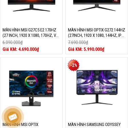
MÀN HÌNH MSI G27C5 E2 170HZ
MÀN HÌNH MSI OPTIX G272 144HZ
(27 INCH, 1920 X 1080, 170HZ, VA,
(27INCH, 1920 X 1080, 144HZ, IPS,
1MS)
1MS)
6.090.000
₫
7.690.000
₫
Giá
Giá
4.690.000
₫
5.990.000
₫
gốc
Giá
gốc
Giá
là:
hiện
là:
hiện
6.090.000₫.
tại
7.690.000₫.
tại
-2%
là:
là:
4.690.000₫.
5.990.000₫.
MÀN HÌNH MSI OPTIX
MÀN HÌNH SAMSUNG ODYSSEY