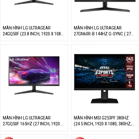
MÀN HÌNH LG ULTRAGEAR
MÀN HÌNH LG ULTRAGEAR
24GQ50F (23.8 INCH, 1920 X 1080,
27GN60R-B 144HZ G-SYNC ( 27
165HZ, VA, 1MS)
INCH, 1920 X 1080, 144HZ, IPS,
1MS, SRGB 95% )
MÀN HÌNH LG ULTRAGEAR
MÀN HÌNH MSI G253PF 380HZ
27GQ50F 165HZ (27 INCH, 1920 X
(24.5 INCH, 1920 X 1080, 380HZ,
1080, 165HZ, VA, 1MS)
RAPID IPS, 1MS, 106% SRGB, G-
SYNC)