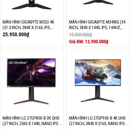
MÀN HÌNH GIGABYTE M32U 4K
MÀN HÌNH GIGABYTE M34WQ (34
(31.5 INCH, 3840 X 2160, IPS,
INCH, 3840 X 1440, IPS, 144HZ,
144HZ, 1MS)
1MS)
25.950.000
₫
15.300.000
₫
Giá
12.900.000
₫
gốc
Giá
là:
hiện
15.300.000₫.
tại
là:
12.900.000₫.
MÀN HÌNH LG 27GP850-B 2K QHD
MÀN HÌNH LG 27GP950-B 4K UHD
(27 INCH, 2560 X 1440, NANO IPS,
(27 INCH, 3840 X 2160, NANO IPS,
180HZ, 1MS)
160HZ, 1MS)