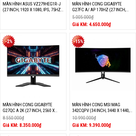
MÀN HÌNH ASUS VZ279HEG1R-J
MÀN HÌNH CONG GIGABYTE
(27 INCH, 1920 X 1080, IPS, 75HZ,
G27FC A/ AP 170HZ (27 INCH,
1MS)
1920 X 1080, VA, OC 170HZ, 1MS)
5.005.000
₫
Giá
4.650.000
₫
gốc
Giá
là:
hiện
5.005.000₫.
tại
-2%
-15%
là:
4.650.000₫.
MÀN HÌNH CONG GIGABYTE
MÀN HÌNH CONG MSI MAG
G27QC A 2K (27 INCH, 2560 X
342CQPV (34 INCH, 3440 X 1440,
1440, VA, 165HZ, 1MS)
100HZ, VA, 1MS)
8.550.000
₫
10.990.000
₫
Giá
Giá
8.350.000
₫
9.390.000
₫
gốc
Giá
gốc
Giá
là:
hiện
là:
hiện