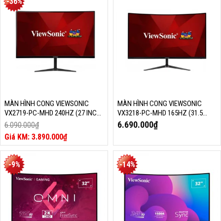
-36%
là:
5.250.000₫.
MÀN HÌNH CONG VIEWSONIC
MÀN HÌNH CONG VIEWSONIC
VX2719-PC-MHD 240HZ (27 INCH,
VX3218-PC-MHD 165HZ (31.5
1920 X 1080, 240HZ, VA, 1MS,
INCH, 1920 X 1080, 165HZ, VA,
6.690.000
₫
6.090.000
₫
1500R, 102% SRGB)
1MS, 103% SRGB)
Giá
3.890.000
₫
gốc
Giá
là:
hiện
6.090.000₫.
tại
-9%
-14%
là:
3.890.000₫.