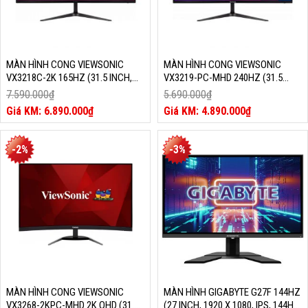
MÀN HÌNH CONG VIEWSONIC
MÀN HÌNH CONG VIEWSONIC
VX3218C-2K 165HZ (31.5 INCH,
VX3219-PC-MHD 240HZ (31.5
2560 X 1440, VA, 165HZ, 1MS,
INCH, 1920 X 1080, VA, 240HZ,
7.590.000
₫
5.690.000
₫
1500R, 103% SRGB, TÍCH HỢP LOA
1MS, 103% SRGB, TÍCH HỢP LOA
Giá
Giá
6.890.000
₫
4.890.000
₫
KÉP)
KÉP)
gốc
Giá
gốc
Giá
là:
hiện
là:
hiện
7.590.000₫.
tại
5.690.000₫.
tại
-2%
-3%
là:
là:
6.890.000₫.
4.890.000₫.
MÀN HÌNH CONG VIEWSONIC
MÀN HÌNH GIGABYTE G27F 144HZ
VX3268-2KPC-MHD 2K QHD (31.5
(27 INCH, 1920 X 1080, IPS, 144HZ,