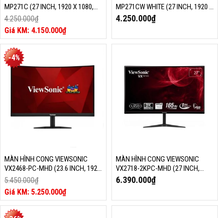
MP271C (27 INCH, 1920 X 1080,
MP271CW WHITE (27 INCH, 1920 X
75HZ, VA, 5MS, CURVED 1500R,
1080, 75HZ, VA, 1MS, TÍCH HỢP
4.250.000
₫
4.250.000
₫
TÍCH HỢP LOA)
LOA)
Giá
4.150.000
₫
gốc
Giá
là:
hiện
4.250.000₫.
tại
-4%
là:
4.150.000₫.
MÀN HÌNH CONG VIEWSONIC
MÀN HÌNH CONG VIEWSONIC
VX2468-PC-MHD (23.6 INCH, 1920
VX2718-2KPC-MHD (27 INCH,
X 1080, 165HZ, VA, 1MS, 1500R,
2560 X 1440, 165HZ, VA, 1MS,
6.390.000
₫
5.450.000
₫
103% SRGB)
102% SRGB)
Giá
5.250.000
₫
gốc
Giá
là:
hiện
5.450.000₫.
tại