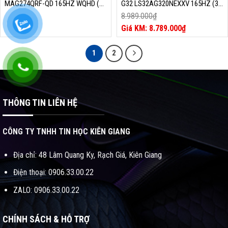
MAG274QRF-QD 165HZ WQHD (27
G32 LS32AG320NEXXV 165HZ (32
INCH, 2560 X 1440, 165HZ, IPS,
INCH, 1920 X 1080, 165HZ, VA,
8.989.000
₫
1MS, QUANTUM DOT)
1MS)
Giá
8.789.000
₫
gốc
Giá
là:
hiện
1
2
8.989.000₫.
tại
là:
8.789.000₫.
THÔNG TIN LIÊN HỆ
CÔNG TY TNHH TIN HỌC KIÊN GIANG
Địa chỉ: 48 Lâm Quang Ky, Rạch Giá, Kiên Giang
Điện thoại: 0906.33.00.22
ZALO: 0906.33.00.22
CHÍNH SÁCH & HỖ TRỢ