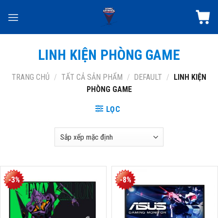
Skip
to
content
LINH KIỆN PHÒNG GAME
TRANG CHỦ
/
TẤT CẢ SẢN PHẨM
/
DEFAULT
/
LINH KIỆN
PHÒNG GAME
LỌC
-3%
-8%