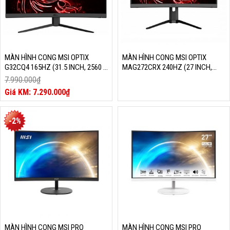
MÀN HÌNH CONG MSI OPTIX
MÀN HÌNH CONG MSI OPTIX
G32CQ4 165HZ (31.5 INCH, 2560 X
MAG272CRX 240HZ (27 INCH,
1440, 165HZ, VA, 1MS)
1920 X 1080, 240HZ, VA, 1MS)
7.990.000
₫
Giá
7.290.000
₫
gốc
Giá
là:
hiện
7.990.000₫.
tại
-2%
là:
7.290.000₫.
MÀN HÌNH CONG MSI PRO
MÀN HÌNH CONG MSI PRO