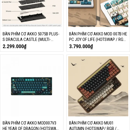
BÀN PHÍM CƠ AKKO 5075B PLUS-
BÀN PHÍM CƠ AKKO MOD 007B HE
S DRACULA CASTLE (MULTI-
PC JOY OF LIFE (HOTSWAP / RGB
MODES / RGB / HOTSWAP /
/ USB TYPE C 8K HZ/ MAGNETIC
2.299.000
₫
3.790.000
₫
GASKET MOUNT / SOUTH FACING)
SWITCH / RAPID TRIGGER/ MULTI-
MODE)
BÀN PHÍM CƠ AKKO MOD007V3
BÀN PHÍM CƠ AKKO MU01
HE YEAR OF DRAGON (HOTSWAP
AUTUMN (HOTSWAP/ RGB /