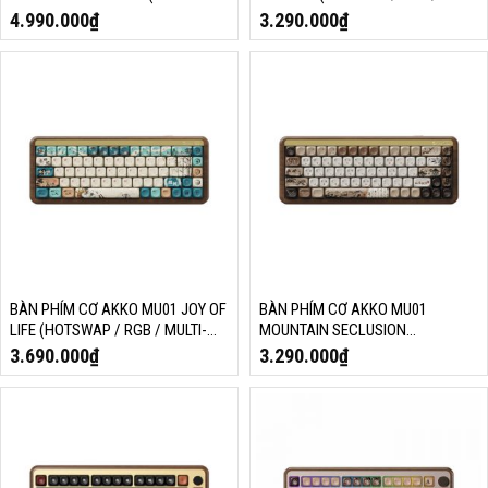
/ RGB / USB TYPE C 8K HZ/
MULTI-MODES/ AKKO X TTC
4.990.000
₫
3.290.000
₫
MAGNETIC SWITCH / RAPID
DEMON SWITCH)
TRIGGER)
BÀN PHÍM CƠ AKKO MU01 JOY OF
BÀN PHÍM CƠ AKKO MU01
LIFE (HOTSWAP / RGB / MULTI-
MOUNTAIN SECLUSION
MODES/ SWITCH V3 PIANO PRO)
(HOTSWAP / RGB / MULTI-
3.690.000
₫
3.290.000
₫
MODES/ SWITCH V3 PIANO
PRO/ROSEWOOD)