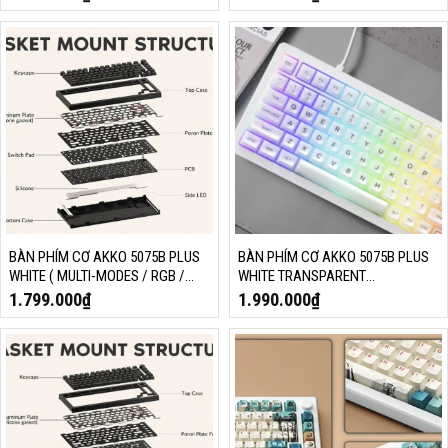
BÀN PHÍM CƠ AKKO 5075B PLUS
BÀN PHÍM CƠ AKKO 5075B PLUS
WHITE ( MULTI-MODES / RGB /
WHITE TRANSPARENT
GASKET MOUNT)
(HOTSWAP/RGB/MULTI-MODES)
1.799.000
₫
1.990.000
₫