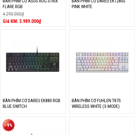
BÀN PHÍM CƠ ASUS ROG STRIX
BÀN PHÍM CƠ DAREU EK1280S
FLARE RGB
PINK WHITE
4.290.000
₫
Giá
3.989.000
₫
gốc
Giá
là:
hiện
4.290.000₫.
tại
là:
3.989.000₫.
BÀN PHÍM CƠ DAREU EK880 RGB
BÀN PHÍM CƠ FUHLEN T87S
BLUE SWITCH
WIRELESS WHITE (3-MODE)
-9%