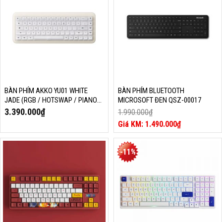
BÀN PHÍM AKKO YU01 WHITE
BÀN PHÍM BLUETOOTH
JADE (RGB / HOTSWAP / PIANO
MICROSOFT ĐEN QSZ-00017
PRO SW/ MULTI-MODE)
3.390.000
₫
1.990.000
₫
Giá
1.490.000
₫
gốc
Giá
là:
hiện
1.990.000₫.
tại
-11%
là:
1.490.000₫.