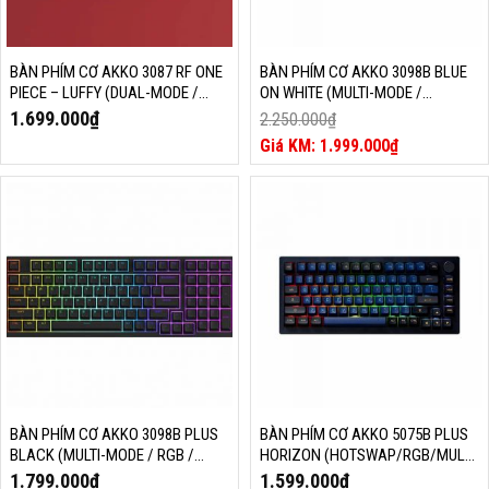
BÀN PHÍM CƠ AKKO 3087 RF ONE
BÀN PHÍM CƠ AKKO 3098B BLUE
PIECE – LUFFY (DUAL-MODE /
ON WHITE (MULTI-MODE /
AKKO SW V3)
HOTSWAP / FOAM TIÊU ÂM /
1.699.000
₫
2.250.000
₫
AKKO CS JELLY SWITCH)
Giá
1.999.000
₫
gốc
Giá
là:
hiện
2.250.000₫.
tại
là:
1.999.000₫.
BÀN PHÍM CƠ AKKO 3098B PLUS
BÀN PHÍM CƠ AKKO 5075B PLUS
BLACK (MULTI-MODE / RGB /
HORIZON (HOTSWAP/RGB/MULTI-
GASKET MOUNT)
MODES)
1.799.000
₫
1.599.000
₫