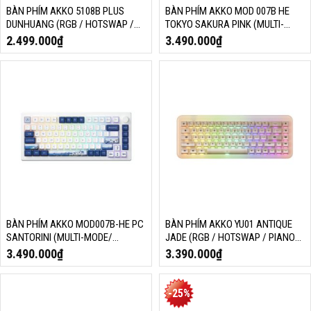
BÀN PHÍM AKKO 5108B PLUS
BÀN PHÍM AKKO MOD 007B HE
DUNHUANG (RGB / HOTSWAP /
TOKYO SAKURA PINK (MULTI-
PIANO PRO SW/ MULTI-MODE)
MODE/ MAGNETIC SWITCH)
2.499.000
₫
3.490.000
₫
BÀN PHÍM AKKO MOD007B-HE PC
BÀN PHÍM AKKO YU01 ANTIQUE
SANTORINI (MULTI-MODE/
JADE (RGB / HOTSWAP / PIANO
MAGNETIC SWITCH)
PRO SW/ MULTI-MODE)
3.490.000
₫
3.390.000
₫
-25%