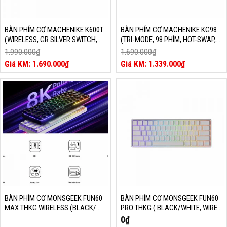
BÀN PHÍM CƠ MACHENIKE K600T
BÀN PHÍM CƠ MACHENIKE KG98
(WIRELESS, GR SILVER SWITCH,
(TRI-MODE, 98 PHÍM, HOT-SWAP,
MÀU TÍM ANIME)
PIN 8000MAH)
1.990.000
₫
1.690.000
₫
Giá
Giá
1.690.000
₫
1.339.000
₫
gốc
Giá
gốc
Giá
là:
hiện
là:
hiện
1.990.000₫.
tại
1.690.000₫.
tại
là:
là:
1.690.000₫.
1.339.000₫.
BÀN PHÍM CƠ MONSGEEK FUN60
BÀN PHÍM CƠ MONSGEEK FUN60
MAX THKG WIRELESS (BLACK/
PRO THKG ( BLACK/WHITE, WIRED,
WHITE, GLARE MAGNETIC, MULTI-
GLARE MAGNETIC, LED ARGB)
0
₫
MODES, LED ARGB)