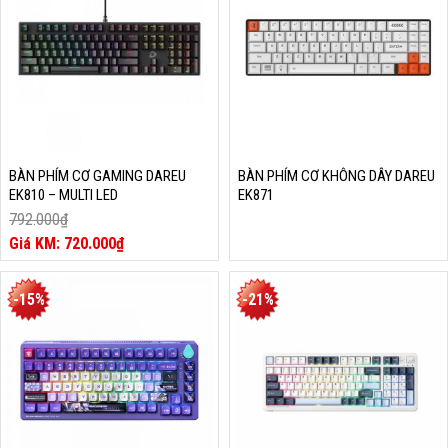
BÀN PHÍM CƠ GAMING DAREU
BÀN PHÍM CƠ KHÔNG DÂY DAREU
EK810 – MULTI LED
EK871
792.000
₫
Giá
720.000
₫
gốc
Giá
là:
hiện
792.000₫.
tại
-15%
-21%
là:
720.000₫.