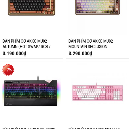
BÀN PHÍM CƠ AKKO MU02
BÀN PHÍM CƠ AKKO MU02
AUTUMN (HOT-SWAP/ RGB /
MOUNTAIN SECLUSION
MULTI MODE)
(HOTSWAP / RGB / MULTI-
3.190.000
₫
3.290.000
₫
MODES/ SWITCH V3 PIANO PRO /
ROSEWOOD)
-7%