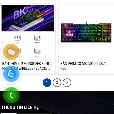
BÀN PHÍM CƠ MONSGEEK FUN60
BÀN PHÍM CƠ MSI VIGOR GK70
PRO THKG WIRELESS (BLACK/
RED
WHITE, GLARE MAGNETIC, MULTI-
MODES, LED ARGB)
1
2
THÔNG TIN LIÊN HỆ