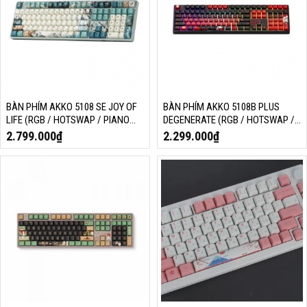
BÀN PHÍM AKKO 5108 SE JOY OF
BÀN PHÍM AKKO 5108B PLUS
LIFE (RGB / HOTSWAP / PIANO
DEGENERATE (RGB / HOTSWAP /
PRO SW/ MULTI-MODE)
PIANO PRO SW/ MULTI-MODE)
2.799.000
₫
2.299.000
₫