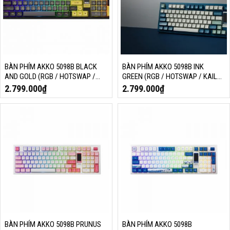
BÀN PHÍM AKKO 5098B BLACK
BÀN PHÍM AKKO 5098B INK
AND GOLD (RGB / HOTSWAP /
GREEN (RGB / HOTSWAP / KAILH
AKKO V3 PIANO PRO)
ICE CREAM PINK)
2.799.000
₫
2.799.000
₫
BÀN PHÍM AKKO 5098B PRUNUS
BÀN PHÍM AKKO 5098B