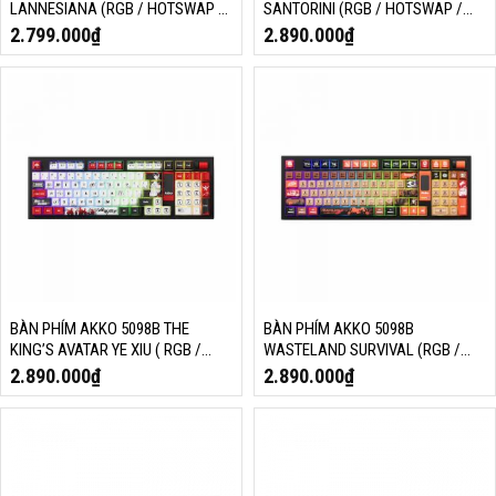
LANNESIANA (RGB / HOTSWAP /
SANTORINI (RGB / HOTSWAP /
AKKO V3 PIANO PRO)
AKKO V3 PIANO PRO)
2.799.000
₫
2.890.000
₫
BÀN PHÍM AKKO 5098B THE
BÀN PHÍM AKKO 5098B
KING’S AVATAR YE XIU ( RGB /
WASTELAND SURVIVAL (RGB /
HOTSWAP / AKKO V3 PIANO PRO)
HOTSWAP / AKKO V3 PIANO PRO)
2.890.000
₫
2.890.000
₫