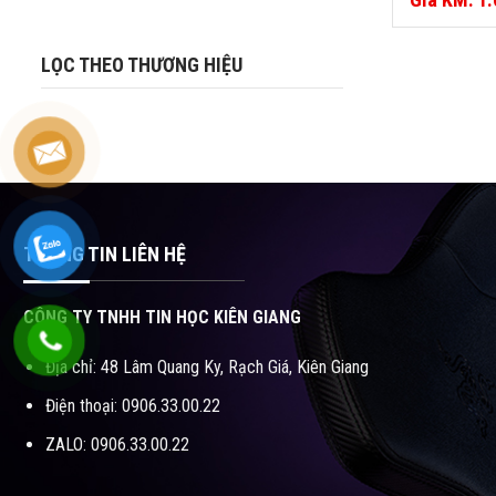
gốc
Giá
là:
hiện
1.199.000₫
tại
LỌC THEO THƯƠNG HIỆU
là:
1.090.000₫
THÔNG TIN LIÊN HỆ
CÔNG TY TNHH TIN HỌC KIÊN GIANG
Địa chỉ: 48 Lâm Quang Ky, Rạch Giá, Kiên Giang
Điện thoại: 0906.33.00.22
ZALO: 0906.33.00.22