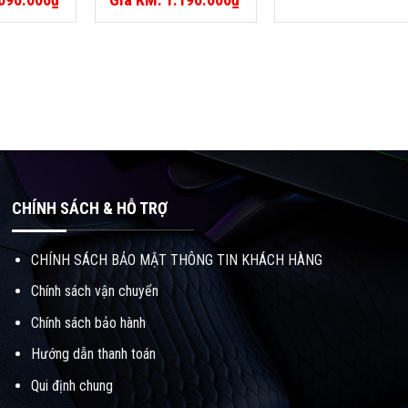
gốc
Giá
là:
hiện
.
1.353.000₫.
tại
là:
.
1.190.000₫.
CHÍNH SÁCH & HỖ TRỢ
CHÍNH SÁCH BẢO MẬT THÔNG TIN KHÁCH HÀNG
Chính sách vận chuyển
Chính sách bảo hành
Hướng dẫn thanh toán
Qui định chung