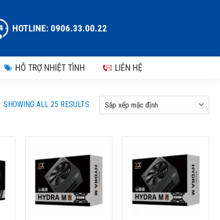
HOTLINE: 0906.33.00.22
HỖ TRỢ NHIỆT TÌNH
LIÊN HỆ
SHOWING ALL 25 RESULTS
NGUỒN XIGMATEK
NGUỒN XIGMATEK
0
HYDRA M 550 EN44207
HYDRA M 650 650W
 –
550W – 80 PLUS
EN44214 – 80 PLUS
BRONZE FULL
BRONZE FULL
MODULAR
MODULAR
Thương hiệu: Xigmatek
Thương hiệu: Xigmatek
Model: EN44207
Model: EN44214