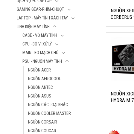
DỊCH VỤ PC-LAPTOP
140mm
Kích thước quạ
GAMING GEAR-PHÍM-CHUỘT
NGUỒN XI
Fan
CERBERUS 
LAPTOP - MÁY TÍNH XÁCH TAY
Điện áp đầu v
PLUS BRON
LINH KIỆN MÁY TÍNH
– EN41121
CASE - VỎ MÁY TÍNH
NGUỒN XIG
CPU - BỘ VI XỬ LÝ
HYDRA M 75
750W – 80 
MAIN - BO MẠCH CHỦ
BRONZE FU
PSU - NGUỒN MÁY TÍNH
MODULAR
NGUỒN ACER
Thương hiệu: 
Model: EN442
NGUỒN AEROCOOL
Công suất: 7
NGUỒN ANTEC
Hiệu suất: 85%
NGUỒN XI
NGUỒN ASUS
Kích thước: 85
HYDRA M 7
NGUỒN CÁC LOẠI KHÁC
140mm
EN44221 7
Kích thước qu
PLUS BRON
NGUỒN COOLER MASTER
Điện áp đầu v
MODULAR
NGUỒN CORSAIR
Màu sắc: Đen
NGUỒN COUGAR