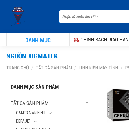
Skip
to
Tìm
content
kiếm:
CHÍNH SÁCH GIAO HÀN
DANH MỤC
NGUỒN XIGMATEK
TRANG CHỦ
/
TẤT CẢ SẢN PHẨM
/
LINH KIỆN MÁY TÍNH
/
P
NGUỒN XIG
DANH MỤC SẢN PHẨM
CERBERUS S
PLUS BRONZ
TẤT CẢ SẢN PHẨM
EN41121
Thương hiệu: 
CAMERA AN NINH
Model: EN411
DEFAULT
Kích thước: 85