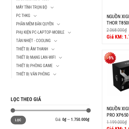
T850M V3 850
MÁY TÍNH TRỌN BỘ
Thương hiệu: 
Model: THOR 
PC THKG
NGUỒN XI
Công suất: 8
THOR T850
PHẦN MỀM BẢN QUYỀN
Chứng nhận
850W BRON
2.068.000
₫
PHỤ KIỆN PC-LAPTOP-MOBILE
Bronze
PLUS BRON
Giá
1.
Kích thước: 15
TẢN NHIỆT - COOLING
gốc
Giá
3.1, EN433
là:
hiện
Kích thước qu
THIẾT BỊ ÂM THANH
2.068.000₫
tại
NGUỒN XIG
là:
THIẾT BỊ MẠNG LAN-WIFI
-9%
PRO XP650 
1.750.000₫
THIẾT BỊ PHÒNG GAME
PLUS – EN4
THIẾT BỊ VĂN PHÒNG
Thương hiệu: 
Model: X-PRO
Công suất: 6
Chứng nhận: 
LỌC THEO GIÁ
Kích thước: 15
Kích thước qu
NGUỒN XIG
PRO XP650
Giá
Giá
Giá:
0₫
—
1.750.000₫
LỌC
tối
tối
PLUS – EN
1.199.000
₫
thiểu
đa
Giá
1.