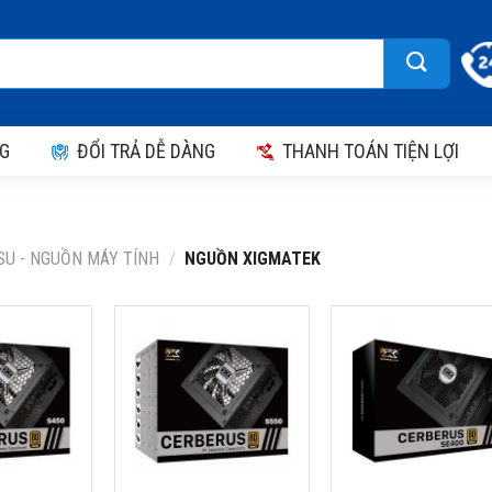
G
ĐỔI TRẢ DỄ DÀNG
THANH TOÁN TIỆN LỢI
SU - NGUỒN MÁY TÍNH
/
NGUỒN XIGMATEK
MATEK
NGUỒN XIGMATEK
NGUỒN XIGMATEK
450 80
CERBERUS S550 80
CERBERUS SE400 8
E 450W –
PLUS BRONZE 550W –
PLUS BRONZE 400W
EN41138
EN41886
Xigmatek
Thương hiệu: Xigmatek
Thương hiệu: Xigmatek
21
Model: EN41138
Model: EN41886
 x 150 x
Kích thước: 85 x 150 x
Kích thước: 85 x 150 x