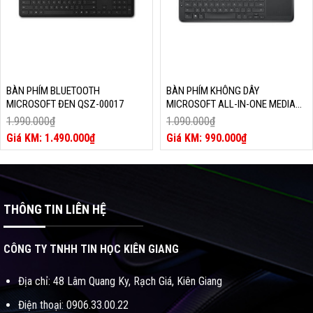
BÀN PHÍM BLUETOOTH
BÀN PHÍM KHÔNG DÂY
MICROSOFT ĐEN QSZ-00017
MICROSOFT ALL-IN-ONE MEDIA
ĐEN N9Z-00028
1.990.000
₫
1.090.000
₫
Giá
Giá
1.490.000
₫
990.000
₫
gốc
Giá
gốc
Giá
là:
hiện
là:
hiện
1.990.000₫.
tại
1.090.000₫.
tại
là:
là:
1.490.000₫.
990.000₫.
THÔNG TIN LIÊN HỆ
CÔNG TY TNHH TIN HỌC KIÊN GIANG
Địa chỉ: 48 Lâm Quang Ky, Rạch Giá, Kiên Giang
Điện thoại: 0906.33.00.22