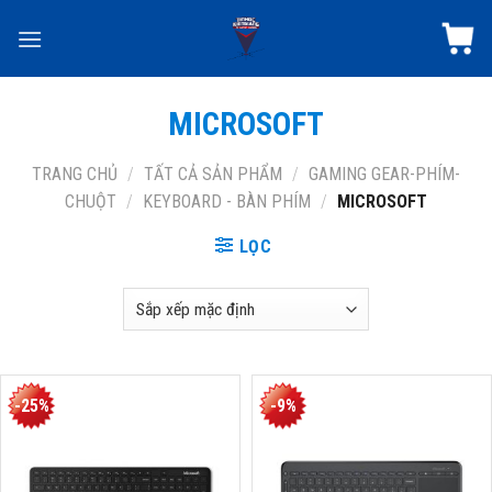
Skip
to
content
MICROSOFT
TRANG CHỦ
/
TẤT CẢ SẢN PHẨM
/
GAMING GEAR-PHÍM-
CHUỘT
/
KEYBOARD - BÀN PHÍM
/
MICROSOFT
LỌC
-25%
-9%