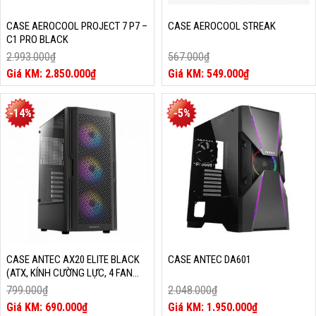
CASE AEROCOOL PROJECT 7 P7 –
CASE AEROCOOL STREAK
C1 PRO BLACK
2.993.000
₫
567.000
₫
Giá
Giá
2.850.000
₫
549.000
₫
gốc
Giá
gốc
Giá
là:
hiện
là:
hiện
2.993.000₫.
tại
567.000₫.
tại
-14%
-5%
là:
là:
2.850.000₫.
549.000₫.
CASE ANTEC AX20 ELITE BLACK
CASE ANTEC DA601
(ATX, KÍNH CƯỜNG LỰC, 4 FAN
RGB)
799.000
₫
2.048.000
₫
Giá
Giá
690.000
₫
1.950.000
₫