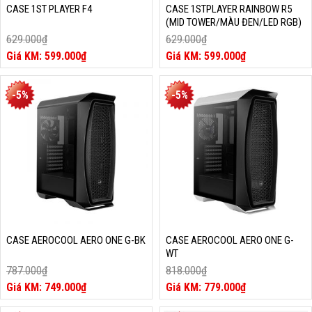
CASE 1ST PLAYER F4
CASE 1STPLAYER RAINBOW R5
(MID TOWER/MÀU ĐEN/LED RGB)
629.000
₫
629.000
₫
Giá
Giá
599.000
₫
599.000
₫
gốc
Giá
gốc
Giá
là:
hiện
là:
hiện
629.000₫.
tại
629.000₫.
tại
-5%
-5%
là:
là:
599.000₫.
599.000₫.
CASE AEROCOOL AERO ONE G-BK
CASE AEROCOOL AERO ONE G-
WT
787.000
₫
818.000
₫
Giá
Giá
749.000
₫
779.000
₫
gốc
Giá
gốc
Giá
là:
hiện
là:
hiện