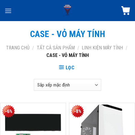
Skip
to
content
CASE - VỎ MÁY TÍNH
TRANG CHỦ
/
TẤT CẢ SẢN PHẨM
/
LINH KIỆN MÁY TÍNH
/
CASE - VỎ MÁY TÍNH
LỌC
-6%
-8%