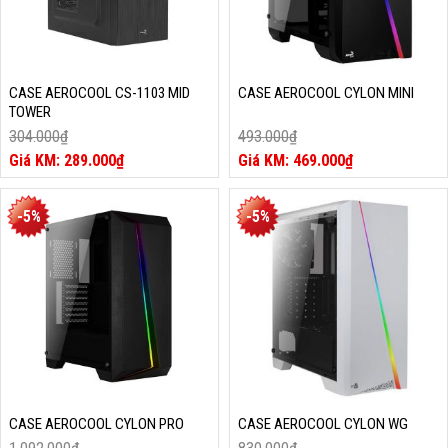
CASE AEROCOOL CS-1103 MID
CASE AEROCOOL CYLON MINI
TOWER
304.000
₫
493.000
₫
Giá
Giá
289.000
₫
469.000
₫
gốc
Giá
gốc
Giá
là:
hiện
là:
hiện
304.000₫.
tại
493.000₫.
tại
-5%
-5%
là:
là:
289.000₫.
469.000₫.
CASE AEROCOOL CYLON PRO
CASE AEROCOOL CYLON WG