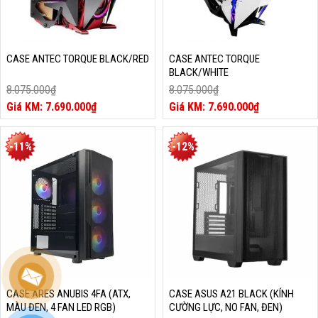
CASE ANTEC TORQUE BLACK/RED
CASE ANTEC TORQUE
BLACK/WHITE
8.075.000
₫
8.075.000
₫
Giá
Giá
7.690.000
₫
7.690.000
₫
gốc
Giá
gốc
Giá
là:
hiện
là:
hiện
8.075.000₫.
tại
8.075.000₫.
tại
-11%
-12%
là:
là:
7.690.000₫.
7.690.000₫.
CASE ARES ANUBIS 4FA (ATX,
CASE ASUS A21 BLACK (KÍNH
MÀU ĐEN, 4 FAN LED RGB)
CƯỜNG LỰC, NO FAN, ĐEN)