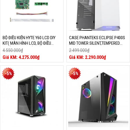
BỘ ĐIỀU KIỂN HYTE Y60 LCD DIY
CASE PHANTEKS ECLIPSE P400S
KIT( MÀN HÌNH LCD, BỘ ĐIỀU
MID TOWER SILENT,TEMPERED
KHIỂN VÀ CÁP KẾT NỐI )
GLASS, GLACIER WHITE (PH-
4.550.000
₫
2.499.000
₫
EC416PSTG_WT)
Giá
Giá
4.275.000
₫
2.290.000
₫
gốc
Giá
gốc
Giá
là:
hiện
là:
hiện
4.550.000₫.
tại
2.499.000₫.
tại
-5%
-5%
là:
là:
4.275.000₫.
2.290.000₫.