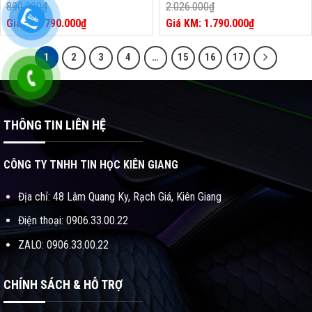
890.000
₫
2.026.000
₫
Giá
Giá
790.000
₫
1.790.000
₫
gốc
Giá
gốc
Giá
là:
hiện
là:
hiện
1
2
3
4
…
15
16
17
890.000₫.
tại
2.026.000₫.
tại
là:
là:
790.000₫.
1.790.000₫.
THÔNG TIN LIÊN HỆ
CÔNG TY TNHH TIN HỌC KIÊN GIANG
Địa chỉ: 48 Lâm Quang Ky, Rạch Giá, Kiên Giang
Điện thoại: 0906.33.00.22
ZALO: 0906.33.00.22
CHÍNH SÁCH & HỖ TRỢ