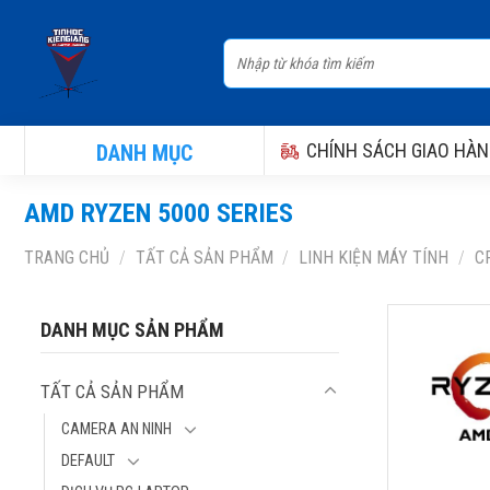
Skip
to
Tìm
content
kiếm:
CHÍNH SÁCH GIAO HÀN
DANH MỤC
AMD RYZEN 5000 SERIES
TRANG CHỦ
/
TẤT CẢ SẢN PHẨM
/
LINH KIỆN MÁY TÍNH
/
CP
CPU AMD RY
DANH MỤC SẢN PHẨM
5100 (3.6G
4.2GHZ, 4 
TẤT CẢ SẢN PHẨM
LUỒNG, 10M
65W, SOCKE
CAMERA AN NINH
Thương hiệu:
DEFAULT
Socket: AMD 