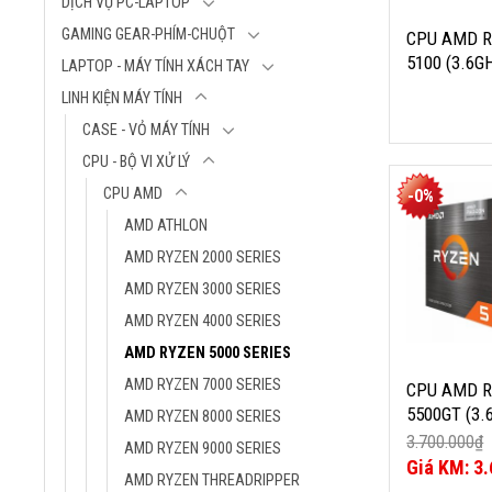
DỊCH VỤ PC-LAPTOP
Số nhân / luồn
Tốc độ cơ bản
GAMING GEAR-PHÍM-CHUỘT
CPU AMD R
Tốc độ boost:
5100 (3.6
LAPTOP - MÁY TÍNH XÁCH TAY
Bộ nhớ đệm: 
4.2GHZ, 4 
LINH KIỆN MÁY TÍNH
Công nghệ xử 
LUỒNG, 10
Điện áp tiêu t
CASE - VỎ MÁY TÍNH
65W, SOCK
CPU - BỘ VI XỬ LÝ
CPU AMD RY
CPU AMD
-0%
5500GT (3.
AMD ATHLON
BOOST 4.4G
NHÂN 12 LU
AMD RYZEN 2000 SERIES
19MB CACHE
AMD RYZEN 3000 SERIES
SOCKET AM
AMD RYZEN 4000 SERIES
Thương hiệu:
AMD RYZEN 5000 SERIES
Sản Phẩm: AM
5500GT - Đồ H
AMD RYZEN 7000 SERIES
CPU AMD R
CPU Socket: 
5500GT (3.
AMD RYZEN 8000 SERIES
Công nghệ: T
BOOST 4.4G
3.700.000
₫
AMD RYZEN 9000 SERIES
FinFET
NHÂN 12 L
Giá
3.
Đồ Họa Tích H
AMD RYZEN THREADRIPPER
gốc
Giá
19MB CACH