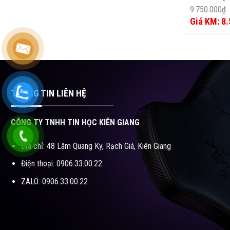
Tốc độ boost:
BOOST 4.5G
9.750.000
₫
Công nghệ xử 
NHÂN 16 L
Giá
8.
Bộ nhớ đệm: 
gốc
Giá
100MB CAC
Điện áp tiêu t
là:
hiện
SOCKET A
9.750.000₫
tại
là:
8.590.000₫
THÔNG TIN LIÊN HỆ
CÔNG TY TNHH TIN HỌC KIÊN GIANG
Địa chỉ: 48 Lâm Quang Ky, Rạch Giá, Kiên Giang
Điện thoại: 0906.33.00.22
ZALO: 0906.33.00.22