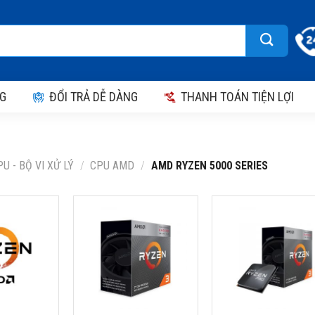
G
ĐỔI TRẢ DỄ DÀNG
THANH TOÁN TIỆN LỢI
U - BỘ VI XỬ LÝ
/
CPU AMD
/
AMD RYZEN 5000 SERIES
ZEN 3
CPU AMD RYZEN 3
CPU AMD RYZEN 3 
HZ BOOST
5300GE (3.6GHZ MAX
5350G (4.0GHZ BO
NHÂN 8
BOOST 4.2GHZ, 4
4.2GHZ, 4 NHÂN 8
B CACHE,
NHÂN 8 LUỒNG, 10MB
LUỒNG, 10MB CACH
T AM4)
CACHE, 35W, SOCKET
65W, SOCKET AM4)
AM4)
 AMD
Thương hiệu: AMD
Thương hiệu: AMD
AM4
Ryzen 3 Pro 5350G