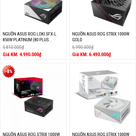
NGUỒN ASUS ROG LOKI SFX-L
NGUỒN ASUS ROG STRIX 1000W
850W PLATINUM (80 PLUS
GOLD
PLATINUM, ARGB, ATX 3.1, PCIE
5.810.000
₫
6.990.000
₫
5.1)
Giá
Giá
4.990.000
₫
6.490.000
₫
gốc
Giá
gốc
Giá
là:
hiện
là:
hiện
5.810.000₫.
tại
6.990.000₫.
tại
-8%
là:
là:
4.990.000₫.
6.490.000₫.
NGUỒN ASUS ROG STRIX 1000W
NGUỒN ASUS ROG STRIX 1000W