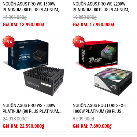
NGUỒN ASUS PRO WS 1600W
NGUỒN ASUS PRO WS 2200W
PLATINUM (80 PLUS PLATINUM,
PLATINUM (80 PLUS PLATINUM,
ATX 3.1, PCIE 5.1)
ATX 3.1, PCIE 5.1)
15.396.000
₫
19.853.000
₫
Giá
Giá
13.990.000
₫
17.990.000
₫
gốc
Giá
gốc
Giá
là:
hiện
là:
hiện
15.396.000₫.
tại
19.853.000₫.
tại
-9%
-10%
là:
là:
13.990.000₫.
17.990.000₫.
NGUỒN ASUS PRO WS 3000W
NGUỒN ASUS ROG LOKI SFX-L
PLATINUM (80 PLUS PLATINUM,
1000W PLATINUM (80 PLUS
ATX 3.1, PCIE 5.1)
PLATINUM, ARGB, ATX 3.1, PCIE
24.918.000
₫
8.509.000
₫
5.1)
Giá
Giá
22.590.000
₫
7.690.000
₫
gốc
Giá
gốc
Giá
là:
hiện
là:
hiện