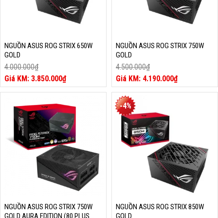
NGUỒN ASUS ROG STRIX 650W
NGUỒN ASUS ROG STRIX 750W
GOLD
GOLD
4.000.000
₫
4.500.000
₫
Giá
Giá
3.850.000
₫
4.190.000
₫
gốc
Giá
gốc
Giá
là:
hiện
là:
hiện
4.000.000₫.
tại
4.500.000₫.
tại
-4%
là:
là:
3.850.000₫.
4.190.000₫.
NGUỒN ASUS ROG STRIX 750W
NGUỒN ASUS ROG STRIX 850W
GOLD AURA EDITION (80 PLUS
GOLD