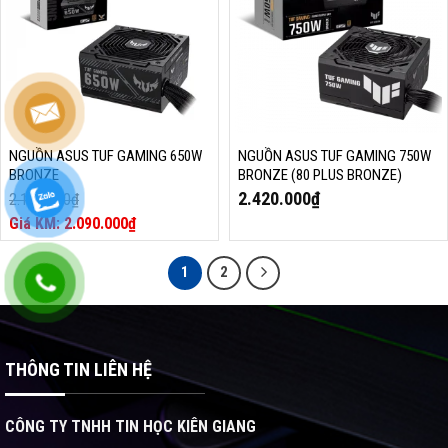
NGUỒN ASUS TUF GAMING 650W
NGUỒN ASUS TUF GAMING 750W
BRONZE
BRONZE (80 PLUS BRONZE)
2.420.000
₫
2.150.000
₫
Giá
2.090.000
₫
gốc
Giá
là:
hiện
1
2
2.150.000₫.
tại
là:
2.090.000₫.
THÔNG TIN LIÊN HỆ
CÔNG TY TNHH TIN HỌC KIÊN GIANG