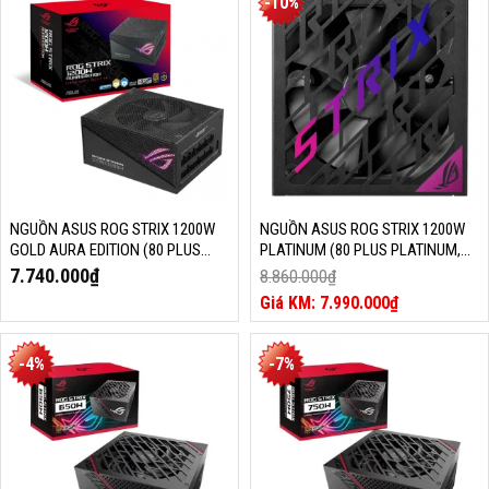
-10%
là:
là:
7.190.000₫.
7.290.000₫.
NGUỒN ASUS ROG STRIX 1200W
NGUỒN ASUS ROG STRIX 1200W
GOLD AURA EDITION (80 PLUS
PLATINUM (80 PLUS PLATINUM,
GOLD, ARGB, ATX 3.0, PCIE 5.0)
ATX 3.1, PCIE 5.1)
7.740.000
₫
8.860.000
₫
Giá
7.990.000
₫
gốc
Giá
là:
hiện
8.860.000₫.
tại
-4%
-7%
là:
7.990.000₫.