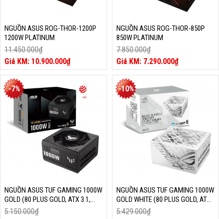
NGUỒN ASUS ROG-THOR-1200P
NGUỒN ASUS ROG-THOR-850P
1200W PLATINUM
850W PLATINUM
11.450.000
₫
7.850.000
₫
Giá
Giá
10.900.000
₫
7.290.000
₫
gốc
Giá
gốc
Giá
là:
hiện
là:
hiện
11.450.000₫.
tại
7.850.000₫.
tại
-7%
-10%
là:
là:
10.900.000₫.
7.290.000₫.
NGUỒN ASUS TUF GAMING 1000W
NGUỒN ASUS TUF GAMING 1000W
GOLD (80 PLUS GOLD, ATX 3.1,
GOLD WHITE (80 PLUS GOLD, ATX
PCIE 5.1)
3.1, PCIE 5.1)
5.150.000
₫
5.429.000
₫