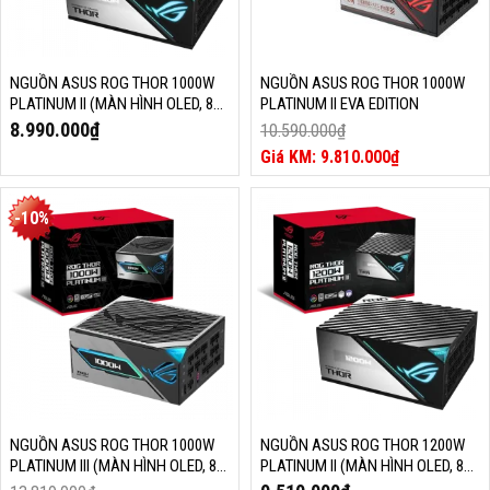
NGUỒN ASUS ROG THOR 1000W
NGUỒN ASUS ROG THOR 1000W
PLATINUM II (MÀN HÌNH OLED, 80
PLATINUM II EVA EDITION
PLUS PLATINUM, ARGB, ATX 3.0,
8.990.000
₫
10.590.000
₫
PCIE 5.0)
Giá
9.810.000
₫
gốc
Giá
là:
hiện
10.590.000₫.
tại
-10%
là:
9.810.000₫.
NGUỒN ASUS ROG THOR 1000W
NGUỒN ASUS ROG THOR 1200W
PLATINUM III (MÀN HÌNH OLED, 80
PLATINUM II (MÀN HÌNH OLED, 80
PLUS PLATINUM, ARGB, ATX 3.1,
PLUS PLATINUM, ARGB, ATX 3.0,