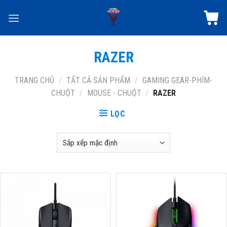
Skip
to
content
RAZER
TRANG CHỦ
/
TẤT CẢ SẢN PHẨM
/
GAMING GEAR-PHÍM-
CHUỘT
/
MOUSE - CHUỘT
/
RAZER
LỌC