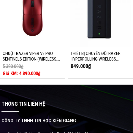
CHUỘT RAZER VIPER V3 PRO
THIẾT BỊ CHUYỂN ĐỔI RAZER
SENTINELS EDITION (WIRELESS,
HYPERPOLLING WIRELESS
35000 DPI, RZ01-05120400-R3M1)
DONGLE (RC30-04410100-R3M1)
849.000
₫
5.380.000
₫
Giá
4.890.000
₫
gốc
Giá
là:
hiện
5.380.000₫.
tại
là:
4.890.000₫.
THÔNG TIN LIÊN HỆ
CÔNG TY TNHH TIN HỌC KIÊN GIANG