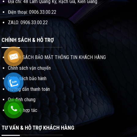
Địa chỉ: 48 Lâm Quang Ky, Rạch Giá, Kiên Giang
Điện thoại: 0906.33.00.22
ZALO: 0906.33.00.22
CHÍNH SÁCH & HỖ TRỢ
CHÍNH SÁCH BẢO MẬT THÔNG TIN KHÁCH HÀNG
Chính sách vận chuyển
Chính sách bảo hành
Hướng dẫn thanh toán
Qui định chung
Liên hệ hợp tác
TƯ VẤN & HỖ TRỢ KHÁCH HÀNG