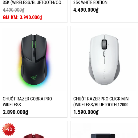
35K (WIRELESS/BLUETOOTH/CÓ
35K WHITE EDITION
DÂY, 35000 DPI, RGB, RZ01-
(WIRELESS/BLUETOOTH/CÓ DÂY,
4.490.000
₫
4.490.000
₫
05240100-R3A1)
35000 DPI, RGB, RZ01-05240200-
Giá
3.990.000
₫
R3A1)
gốc
Giá
là:
hiện
4.490.000₫.
tại
là:
3.990.000₫.
CHUỘT RAZER COBRA PRO
CHUỘT RAZER PRO CLICK MINI
WIRELESS
(WIRELESS/BLUETOOTH,12000
(WIRELESS/BLUETOOTH/CÓ DÂY,
DPI, RZ01-03990100-R3A1)
2.890.000
₫
1.590.000
₫
30000 DPI, RGB, RZ01-04660100-
R3A1)
-9%