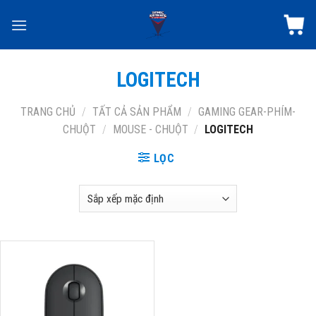
Skip
to
content
LOGITECH
TRANG CHỦ
/
TẤT CẢ SẢN PHẨM
/
GAMING GEAR-PHÍM-
CHUỘT
/
MOUSE - CHUỘT
/
LOGITECH
LỌC