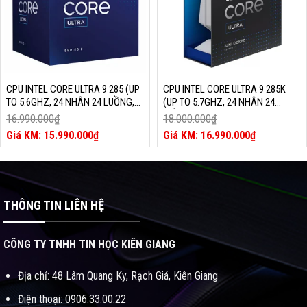
CPU INTEL CORE ULTRA 9 285 (UP
CPU INTEL CORE ULTRA 9 285K
TO 5.6GHZ, 24 NHÂN 24 LUỒNG,
(UP TO 5.7GHZ, 24 NHÂN 24
36MB CACHE, 182W, INTEL®
LUỒNG, 36MB CACHE, 250W,
16.990.000
₫
18.000.000
₫
GRAPHICS) – SK LGA 1851
INTEL GRAPHICS) – SK LGA 1851
Giá
Giá
15.990.000
₫
16.990.000
₫
gốc
Giá
gốc
Giá
là:
hiện
là:
hiện
16.990.000₫.
tại
18.000.000₫.
tại
là:
là:
15.990.000₫.
16.990.000₫.
THÔNG TIN LIÊN HỆ
CÔNG TY TNHH TIN HỌC KIÊN GIANG
Địa chỉ: 48 Lâm Quang Ky, Rạch Giá, Kiên Giang
Điện thoại: 0906.33.00.22