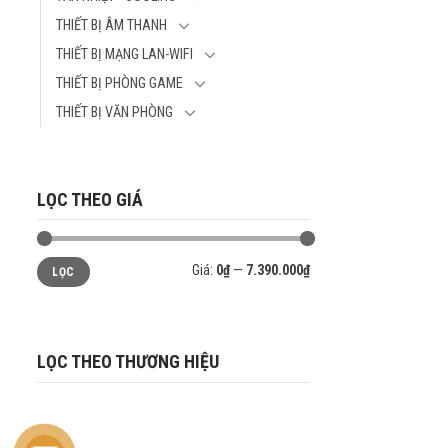
THIẾT BỊ ÂM THANH
THIẾT BỊ MẠNG LAN-WIFI
THIẾT BỊ PHÒNG GAME
THIẾT BỊ VĂN PHÒNG
LỌC THEO GIÁ
Giá
Giá
Giá:
0₫
—
7.390.000₫
LỌC
tối
tối
thiểu
đa
LỌC THEO THƯƠNG HIỆU