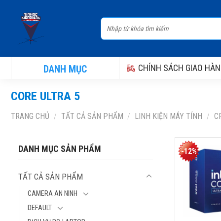
Skip
to
Tìm
content
kiếm:
CHÍNH SÁCH GIAO HÀN
DANH MỤC
CORE ULTRA 5
TRANG CHỦ
/
TẤT CẢ SẢN PHẨM
/
LINH KIỆN MÁY TÍNH
/
CP
CPU INTEL 
DANH MỤC SẢN PHẨM
-12%
ULTRA 5 22
4.9GHZ, 10
TẤT CẢ SẢN PHẨM
LUỒNG, 20M
121W, INTE
CAMERA AN NINH
GRAPHICS) 
DEFAULT
1851