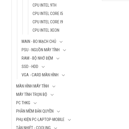
là:
hiện
Bộ nhớ Cache 
LGA 1851
CPU INTEL 9TH
6.250.000₫
tại
CPU PCIe Lane
là:
CPU INTEL CORE I5
Điện năng tiêu
5.990.000₫
CPU INTEL CORE I9
159W
Dòng CPU: Arr
CPU INTEL XEON
NPU: Intel AI 
MAIN - BO MẠCH CHỦ
PSU - NGUỒN MÁY TÍNH
RAM - BỘ NHỚ ĐỆM
SSD - HDD
VGA - CARD MÀN HÌNH
MÀN HÌNH MÁY TÍNH
MÁY TÍNH TRỌN BỘ
PC THKG
PHẦN MỀM BẢN QUYỀN
PHỤ KIỆN PC-LAPTOP-MOBILE
TẢN NHIỆT - COOLING