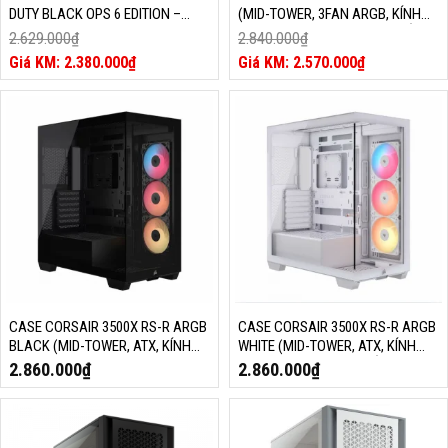
DUTY BLACK OPS 6 EDITION –
(MID-TOWER, 3FAN ARGB, KÍNH
LIMITED (MID-TOWER, KÍNH
CƯỜNG LỰC, USB TYPE C, TRẮNG,
2.629.000
₫
2.840.000
₫
CƯỜNG LỰC, USB TYPE C, CC-
CC-9011279-WW)
Giá
Giá
2.380.000
₫
2.570.000
₫
9011276-COD)
gốc
Giá
gốc
Giá
là:
hiện
là:
hiện
2.629.000₫.
tại
2.840.000₫.
tại
là:
là:
2.380.000₫.
2.570.000₫.
CASE CORSAIR 3500X RS-R ARGB
CASE CORSAIR 3500X RS-R ARGB
BLACK (MID-TOWER, ATX, KÍNH
WHITE (MID-TOWER, ATX, KÍNH
CƯỜNG LỰC, 3 FAN, ĐEN, CC-
CƯỜNG LỰC, 3 FAN, TRẮNG, CC-
2.860.000
₫
2.860.000
₫
9011322-WW)
9011323-WW)