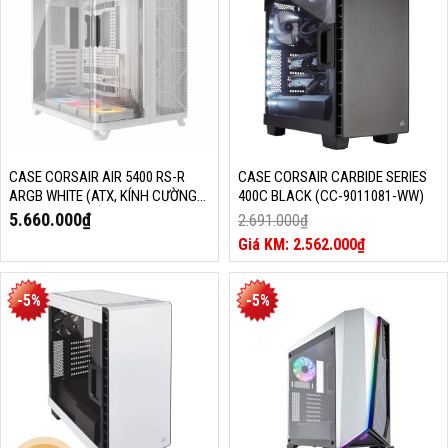
3.980.000₫.
CASE CORSAIR AIR 5400 RS-R
CASE CORSAIR CARBIDE SERIES
ARGB WHITE (ATX, KÍNH CƯỜNG
400C BLACK (CC-9011081-WW)
LỰC, 3 FAN, TRẮNG, CC-9011319-
5.660.000
₫
2.691.000
₫
WW)
Giá
2.562.000
₫
gốc
Giá
là:
hiện
2.691.000₫.
tại
-5%
-5%
là:
2.562.000₫.