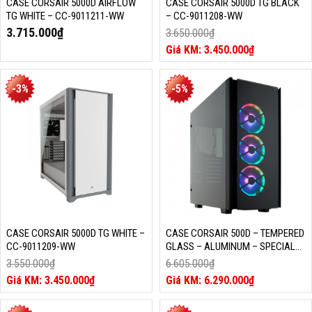
CASE CORSAIR 5000D AIRFLOW
CASE CORSAIR 5000D TG BLACK
TG WHITE – CC-9011211-WW
– CC-9011208-WW
3.715.000
₫
3.650.000
₫
Giá
3.450.000
₫
gốc
Giá
là:
hiện
3.650.000₫.
tại
-3%
-5%
là:
3.450.000₫.
CASE CORSAIR 5000D TG WHITE –
CASE CORSAIR 500D – TEMPERED
CC-9011209-WW
GLASS – ALUMINUM – SPECIAL
EDITION (CC-9011139-WW)
3.550.000
₫
6.605.000
₫
Giá
Giá
3.450.000
₫
6.290.000
₫
gốc
Giá
gốc
Giá
là:
hiện
là:
hiện