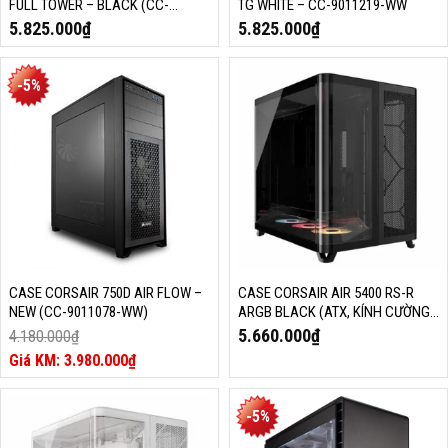
FULL TOWER – BLACK (CC-
TG WHITE – CC-9011219-WW
9011218-WW)
5.825.000
₫
5.825.000
₫
-5%
CASE CORSAIR 750D AIR FLOW –
CASE CORSAIR AIR 5400 RS-R
NEW (CC-9011078-WW)
ARGB BLACK (ATX, KÍNH CƯỜNG
LỰC, 3 FAN, ĐEN, CC-9011318-
5.660.000
₫
4.180.000
₫
WW)
Giá
3.980.000
₫
gốc
Giá
là:
hiện
4.180.000₫.
tại
-5%
là: