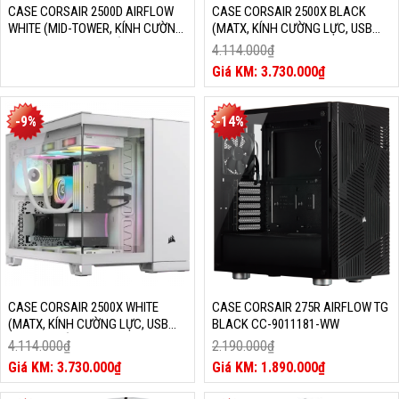
CASE CORSAIR 2500D AIRFLOW
CASE CORSAIR 2500X BLACK
WHITE (MID-TOWER, KÍNH CƯỜNG
(MATX, KÍNH CƯỜNG LỰC, USB
LỰC, USB TYPE C, TRẮNG, CC-
TYPE C, ĐEN, CC-9011265-WW)
4.114.000
₫
9011264-WW)
Giá
3.730.000
₫
gốc
Giá
là:
hiện
4.114.000₫.
tại
-9%
-14%
là:
3.730.000₫.
CASE CORSAIR 2500X WHITE
CASE CORSAIR 275R AIRFLOW TG
(MATX, KÍNH CƯỜNG LỰC, USB
BLACK CC-9011181-WW
TYPE C, TRẮNG, CC-9011266-WW)
4.114.000
₫
2.190.000
₫
Giá
Giá
3.730.000
₫
1.890.000
₫
gốc
Giá
gốc
Giá
là:
hiện
là:
hiện