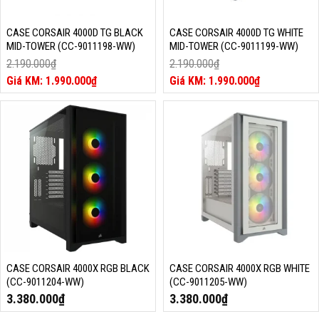
CASE CORSAIR 4000D TG BLACK
CASE CORSAIR 4000D TG WHITE
MID-TOWER (CC-9011198-WW)
MID-TOWER (CC-9011199-WW)
2.190.000
₫
2.190.000
₫
Giá
Giá
1.990.000
₫
1.990.000
₫
gốc
Giá
gốc
Giá
là:
hiện
là:
hiện
2.190.000₫.
tại
2.190.000₫.
tại
là:
là:
1.990.000₫.
1.990.000₫.
CASE CORSAIR 4000X RGB BLACK
CASE CORSAIR 4000X RGB WHITE
(CC-9011204-WW)
(CC-9011205-WW)
3.380.000
₫
3.380.000
₫