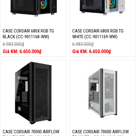
CASE CORSAIR 680X RGB TG
CASE CORSAIR 680X RGB TG
BLACK (CC-9011168-WW)
WHITE (CC-9011169-WW)
6.983.000
₫
6.983.000
₫
Giá
Giá
6.650.000
₫
6.650.000
₫
gốc
Giá
gốc
Giá
là:
hiện
là:
hiện
6.983.000₫.
tại
6.983.000₫.
tại
là:
là:
6.650.000₫.
6.650.000₫.
CASE CORSAIR 7000D AIRFLOW
CASE CORSAIR 7000D AIRFLOW