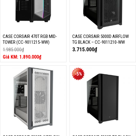
CASE CORSAIR 470T RGB MID-
CASE CORSAIR 5000D AIRFLOW
TOWER (CC-9011215-WW)
TG BLACK – CC-9011210-WW
3.715.000
₫
1.985.000
₫
Giá
1.890.000
₫
gốc
Giá
là:
hiện
1.985.000₫.
tại
-5%
là:
1.890.000₫.