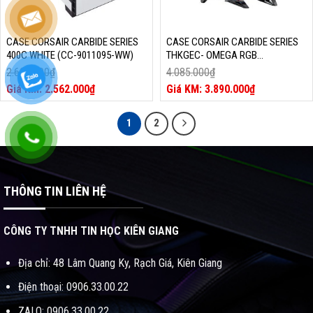
CASE CORSAIR CARBIDE SERIES
CASE CORSAIR CARBIDE SERIES
400C WHITE (CC-9011095-WW)
THKGEC- OMEGA RGB
WHITE/BLACK – KÍNH CƯỜNG
2.691.000
₫
4.085.000
₫
LỰC (CC-9011141-WW)
Giá
Giá
2.562.000
₫
3.890.000
₫
gốc
Giá
gốc
Giá
là:
hiện
là:
hiện
1
2
2.691.000₫.
tại
4.085.000₫.
tại
là:
là:
2.562.000₫.
3.890.000₫.
THÔNG TIN LIÊN HỆ
CÔNG TY TNHH TIN HỌC KIÊN GIANG
Địa chỉ: 48 Lâm Quang Ky, Rạch Giá, Kiên Giang
Điện thoại: 0906.33.00.22
ZALO: 0906.33.00.22