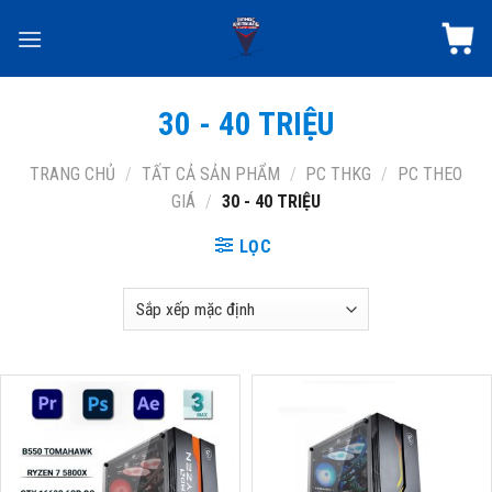
Skip
to
content
30 - 40 TRIỆU
TRANG CHỦ
/
TẤT CẢ SẢN PHẨM
/
PC THKG
/
PC THEO
GIÁ
/
30 - 40 TRIỆU
LỌC