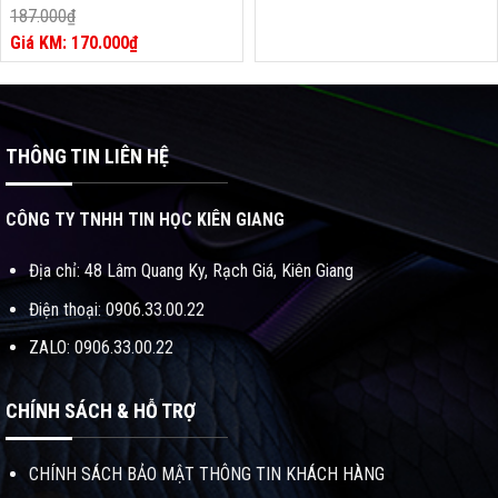
RED /BLUE / PINK / WHITE)
187.000
₫
Giá
170.000
₫
gốc
Giá
là:
hiện
187.000₫.
tại
là:
170.000₫.
THÔNG TIN LIÊN HỆ
CÔNG TY TNHH TIN HỌC KIÊN GIANG
Địa chỉ: 48 Lâm Quang Ky, Rạch Giá, Kiên Giang
Điện thoại: 0906.33.00.22
ZALO: 0906.33.00.22
CHÍNH SÁCH & HỖ TRỢ
CHÍNH SÁCH BẢO MẬT THÔNG TIN KHÁCH HÀNG