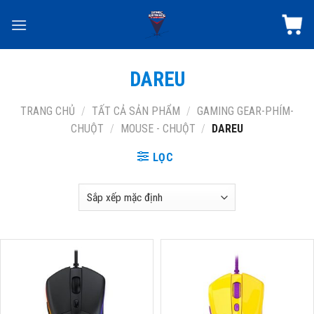
Skip
to
content
DAREU
TRANG CHỦ
/
TẤT CẢ SẢN PHẨM
/
GAMING GEAR-PHÍM-
CHUỘT
/
MOUSE - CHUỘT
/
DAREU
LỌC