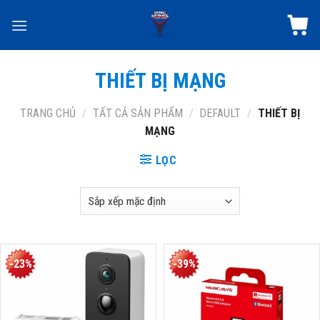
Skip
to
content
THIẾT BỊ MẠNG
TRANG CHỦ
/
TẤT CẢ SẢN PHẨM
/
DEFAULT
/
THIẾT BỊ
MẠNG
LỌC
-23%
-39%