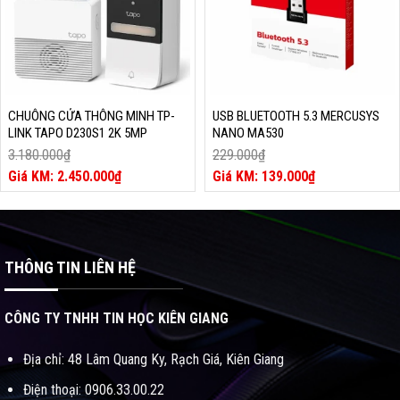
CHUÔNG CỬA THÔNG MINH TP-
USB BLUETOOTH 5.3 MERCUSYS
LINK TAPO D230S1 2K 5MP
NANO MA530
3.180.000
₫
229.000
₫
Giá
Giá
2.450.000
₫
139.000
₫
gốc
Giá
gốc
Giá
là:
hiện
là:
hiện
3.180.000₫.
tại
229.000₫.
tại
là:
là:
2.450.000₫.
139.000₫.
THÔNG TIN LIÊN HỆ
CÔNG TY TNHH TIN HỌC KIÊN GIANG
Địa chỉ: 48 Lâm Quang Ky, Rạch Giá, Kiên Giang
Điện thoại: 0906.33.00.22