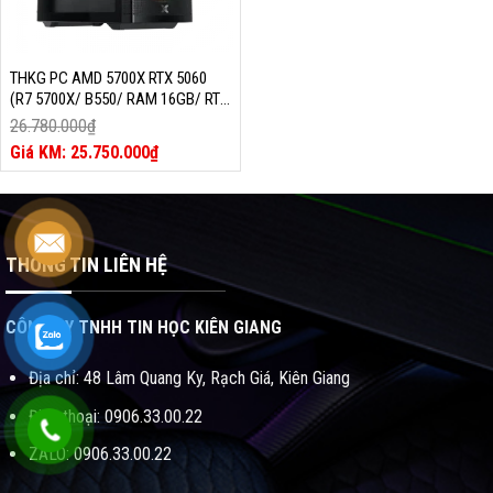
THKG PC AMD 5700X RTX 5060
(R7 5700X/ B550/ RAM 16GB/ RTX
5060 / SSD 512GB/ 700W/ DOS)
26.780.000
₫
Giá
25.750.000
₫
gốc
Giá
là:
hiện
26.780.000₫.
tại
là:
25.750.000₫.
THÔNG TIN LIÊN HỆ
CÔNG TY TNHH TIN HỌC KIÊN GIANG
Địa chỉ: 48 Lâm Quang Ky, Rạch Giá, Kiên Giang
Điện thoại: 0906.33.00.22
ZALO: 0906.33.00.22