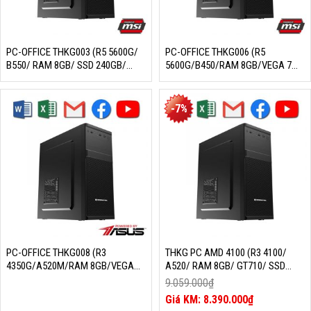
PC-OFFICE THKG003 (R5 5600G/
PC-OFFICE THKG006 (R5
B550/ RAM 8GB/ SSD 240GB/
5600G/B450/RAM 8GB/VEGA 7
550W/ DOS)
ONBOARD/SSD
240GB/550W/DOS)
-7%
PC-OFFICE THKG008 (R3
THKG PC AMD 4100 (R3 4100/
4350G/A520M/RAM 8GB/VEGA
A520/ RAM 8GB/ GT710/ SSD
ONBOARD/SSD
256GB/ 400W/ DOS)
9.059.000
₫
240GB/550W/DOS)
Giá
8.390.000
₫
gốc
Giá