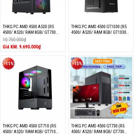
THKG PC AMD 4500 A520 (R5
THKG PC AMD 4500 GT1030 (R5
4500/ A520/ RAM 8GB/ GT730
4500/ A520/ RAM 8GB/ GT1030
2G/ SSD 256GB/ 400W/ DOS)
2G/ SSD 256GB/ 350W/ DOS)
10.750.000
₫
Giá
9.690.000
₫
gốc
Giá
là:
hiện
10.750.000₫.
tại
-11%
-15%
là:
9.690.000₫.
THKG PC AMD 4500 GT710 (R5
THKG PC AMD 4500 GT730 (R5
4500/ A520/ RAM 8GB/ GT710
4500/ A520/ RAM 8GB/ GT730