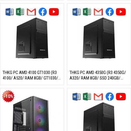
là:
hiện
9.059.000₫.
tại
là:
8.390.000₫.
THKG PC AMD 4100 GT1030 (R3
THKG PC AMD 4350G (R3 4350G/
4100/ A520/ RAM 8GB/ GT1030/
A320/ RAM 8GB/ SSD 240GB/
SSD 256GB/ 350W/ DOS)
450W/ DOS)
-10%