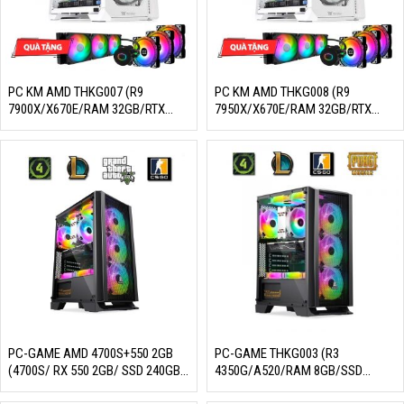
PC KM AMD THKG007 (R9
PC KM AMD THKG008 (R9
7900X/X670E/RAM 32GB/RTX
7950X/X670E/RAM 32GB/RTX
3080 10GB/SSD 1TB/850W/DOS)
3080 TI 12GB/SSD
1TB/850W/DOS)
PC-GAME AMD 4700S+550 2GB
PC-GAME THKG003 (R3
(4700S/ RX 550 2GB/ SSD 240GB/
4350G/A520/RAM 8GB/SSD
550W/ DOS)
256GB/550W/DOS)