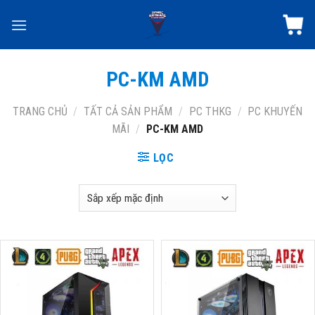
Skip
to
content
PC-KM AMD
TRANG CHỦ
/
TẤT CẢ SẢN PHẨM
/
PC THKG
/
PC KHUYẾN
MÃI
/
PC-KM AMD
LỌC