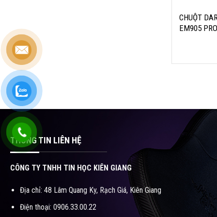
ATG4090
Độ phân giải t
CHUỘT DA
DPI
EM905 PR
Công nghệ khô
WIRELESS 
GHz
Thơi lượng pin 
ngày
THÔNG TIN LIÊN HỆ
CÔNG TY TNHH TIN HỌC KIÊN GIANG
Địa chỉ: 48 Lâm Quang Ky, Rạch Giá, Kiên Giang
Điện thoại: 0906.33.00.22