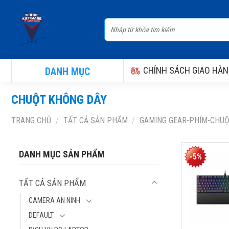
Skip
to
Tìm
content
kiếm:
CHÍNH SÁCH GIAO HÀN
DANH MỤC
CHUỘT KHÔNG DÂY
TRANG CHỦ
/
TẤT CẢ SẢN PHẨM
/
GAMING GEAR-PHÍM-CHU
BÀN PHÍM 
DANH MỤC SẢN PHẨM
-5%
STRIX SCOPE
(WIRELESS 2
TẤT CẢ SẢN PHẨM
BLUETOOTH 
USB, RGB, 
CAMERA AN NINH
BKUA00)
DEFAULT
Thương hiệu: