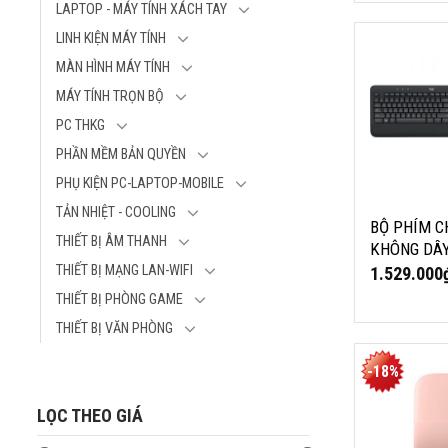
LAPTOP - MÁY TÍNH XÁCH TAY
là:
hiện
319.000₫.
tại
LINH KIỆN MÁY TÍNH
BỘ PHÍM C
là:
KHÔNG DÂY
290.000₫.
MÀN HÌNH MÁY TÍNH
MK545
MÁY TÍNH TRỌN BỘ
Bộ bàn phím c
PC THKG
Logitech MK5
PHẦN MỀM BẢN QUYỀN
Kiểu kết nối:
Chuẩn kết nối
PHỤ KIỆN PC-LAPTOP-MOBILE
Wireless
TẢN NHIỆT - COOLING
Phím chức năn
BỘ PHÍM C
THIẾT BỊ ÂM THANH
nóng
KHÔNG DÂ
LOGITECH 
THIẾT BỊ MẠNG LAN-WIFI
1.529.000
THIẾT BỊ PHÒNG GAME
THIẾT BỊ VĂN PHÒNG
CHUỘT BLU
-18%
MICROSOFT
MOUSE HỒN
LỌC THEO GIÁ
ELG-00031