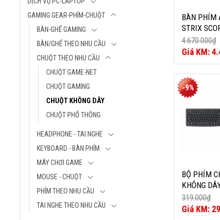
DỊCH VỤ PC-LAPTOP
Model: 90MP
Loại sản phẩm
GAMING GEAR-PHÍM-CHUỘT
BÀN PHÍM 
Gaming
STRIX SCOP
BÀN-GHẾ GAMING
Size (Full/TKL)
(WIRELESS 
4.670.000
₫
BÀN/GHẾ THEO NHU CẦU
Kích thước: 37
BLUETOOTH
Giá
4.
40mm
CHUỘT THEO NHU CẦU
gốc
Giá
USB, RGB,
Màu sắc: Đen
là:
hiện
90MP037A-
CHUỘT GAME-NET
4.670.000₫
tại
Loại công tắc:
BỘ PHÍM C
là:
CHUỘT GAMING
-9%
học ROG NX
KHÔNG DÂY
4.450.000₫
Loại đèn nền:
CHUỘT KHÔNG DÂY
MK188G
Keycap: ABS, P
CHUỘT PHỔ THÔNG
Thương hiệu: 
Kết nối: USB 2.
Phím
5.1, RF 2.4GHz
HEADPHONE - TAI NGHE
Thiết kế 104 n
KEYBOARD - BÀN PHÍM
Pin 02* AAA
Kích thước: 44
MÁY CHƠI GAME
35mm
BỘ PHÍM C
MOUSE - CHUỘT
Chuột
KHÔNG DÂ
PHÍM THEO NHU CẦU
Pin 01* AA
MK188G
319.000
₫
Kích thước: 9
TAI NGHE THEO NHU CẦU
Giá
2
gốc
Giá