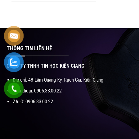
ion
Cân nặng: 1.2 
Màu sắc: Xanh
Chất liệu: Al
THÔNG TIN LIÊN HỆ
CÔNG TY TNHH TIN HỌC KIÊN GIANG
Địa chỉ: 48 Lâm Quang Ky, Rạch Giá, Kiên Giang
Điện thoại: 0906.33.00.22
ZALO: 0906.33.00.22