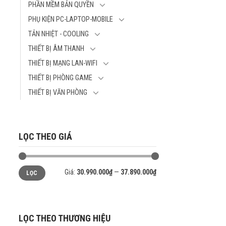
OS: Windows 
PHẦN MỀM BẢN QUYỀN
INCH 3K O
quyền
120HZ, WF7
PHỤ KIỆN PC-LAPTOP-MOBILE
CPU: Intel® Co
WIN 11SL, 
TẢN NHIỆT - COOLING
Processor 225
(18MB Cache, u
THIẾT BỊ ÂM THANH
GHz, 14 cores,
THIẾT BỊ MẠNG LAN-WIFI
Intel® AI Boos
THIẾT BỊ PHÒNG GAME
13TOPS
RAM: 16GB LP
THIẾT BỊ VĂN PHÒNG
board
Ổ cứng: 512G
PCIe® 4.0 SS
LỌC THEO GIÁ
VGA: Intel® A
Màn hình: 14.0
(2880 x 1800)
Giá
Giá
120Hz, 500 nit
Giá:
30.990.000₫
—
37.890.000₫
LỌC
tối
tối
P3 Glossy disp
thiểu
đa
Rheinland-cert
Bàn phím: có 
(Backlit Chiclet
LỌC THEO THƯƠNG HIỆU
Pin: 75WHrs, 2S