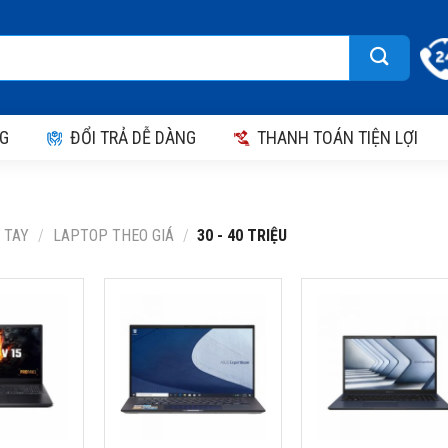
G
ĐỔI TRẢ DỄ DÀNG
THANH TOÁN TIỆN LỢI
 TAY
/
LAPTOP THEO GIÁ
/
30 - 40 TRIỆU
ER
LAPTOP ASUS
LAPTOP ASUS
TRO V
B9400CEA-KC1258W
EXPERTBOOK B5
5 N23Q22
(INTEL CORE I7-
B5404CMA-Q70250
59AA
1165G7, 16GB RAM ,
(INTEL CORE ULTRA
 I5-
SSD 1TB,14 INCH FHD,
155H, 16GB RAM, S
M 16GB,
WIN 11SL, TÚI, ĐEN)
512GB, 14 INCH
RTX 5050,
WUXGA, WIN 11, ĐE
Thương hiệu: ASUS
IN 11,