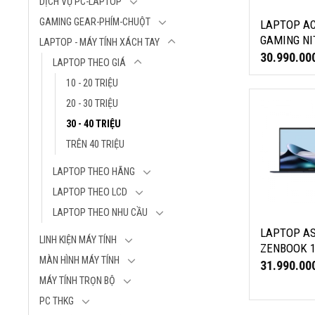
DỊCH VỤ PC-LAPTOP
ĐEN, NH.QZ9
GAMING GEAR-PHÍM-CHUỘT
LAPTOP A
Thương hiệu: 
GAMING NI
LAPTOP - MÁY TÍNH XÁCH TAY
Model: Nitro
PROPANEL
30.990.00
LAPTOP THEO GIÁ
59AA
N23Q22 AN
CPU: Intel Cor
10 - 20 TRIỆU
59AA (INT
RAM: 16GB D
I5-13420H,
LAPTOP AS
20 - 30 TRIỆU
(2 khe rời - n
16GB, SSD 
ZENBOOK 1
30 - 40 TRIỆU
64GB)
RTX 5050, 1
UX3405CA-
Ổ cứng: 512G
TRÊN 40 TRIỆU
WIN 11, ĐE
(INTEL COR
SSD (nâng cấ
225H, 16GB
NH.QZ9SV.
LAPTOP THEO HÃNG
PCIe Gen4 NV
512GB SSD, 
VGA: NVIDI
3K OLED 12
LAPTOP THEO LCD
RTX™ 5050 8G
BT5.4, WIN 
LAPTOP THEO NHU CẦU
Màn hình: 
XANH)
LAPTOP A
(1920x1200) I
LINH KIỆN MÁY TÍNH
Laptop ASUS 
ZENBOOK 
Cân nặng: 2.1
UX3405CA-ST
MÀN HÌNH MÁY TÍNH
UX3405CA-
31.990.00
Màu sắc: Đen
Thương hiệu:
(INTEL CO
OS: Window
MÁY TÍNH TRỌN BỘ
Model: Zenbo
5-225H, 16
Single Langua
PC THKG
UX3405CA-ST
512GB SSD,