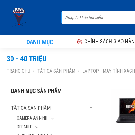
Skip
to
Tìm
content
kiếm:
CHÍNH SÁCH GIAO HÀN
DANH MỤC
30 - 40 TRIỆU
TRANG CHỦ
/
TẤT CẢ SẢN PHẨM
/
LAPTOP - MÁY TÍNH XÁCH
LAPTOP AC
DANH MỤC SẢN PHẨM
GAMING NI
PROPANEL 1
TẤT CẢ SẢN PHẨM
ANV15-52-
(INTEL CORE
CAMERA AN NINH
13420H, RA
DEFAULT
SSD 512GB, 
15.6 INCH, W