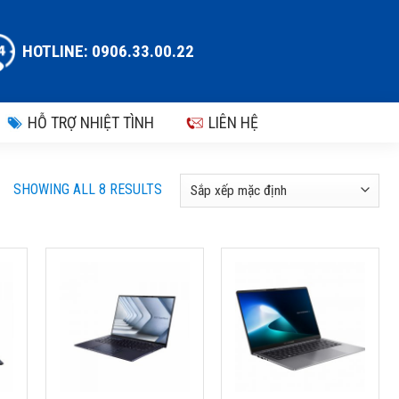
HOTLINE: 0906.33.00.22
HỖ TRỢ NHIỆT TÌNH
LIÊN HỆ
SHOWING ALL 8 RESULTS
LAPTOP ASUS
LAPTOP ASUS
EXPERTBOOK
EXPERTBOOK P5
WL
B9400CEA-KC0791
P5405CSA-NZ0442WS
 7
(INTEL CORE I7-
(U7-258V, 32GB DDR5,
SD
1165G7, RAM 16GB,
SSD 1T, 14 INCH
SSD 1TB, 14 INCH FHD,
WQXGA, WIN 11, TÚI,
N)
LINUX,TÚI, ĐEN)
XÁM)