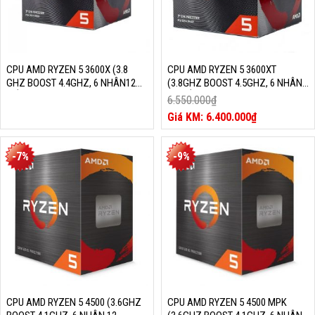
CPU AMD RYZEN 5 3600X (3.8
CPU AMD RYZEN 5 3600XT
GHZ BOOST 4.4GHZ, 6 NHÂN12
(3.8GHZ BOOST 4.5GHZ, 6 NHÂN
LUỒNG, 36MB CACHE, 95W,
12 LUỒNG, 32MB CACHE, 95W) –
6.550.000
₫
SOCKET AM4)
SOCKET AM4
Giá
6.400.000
₫
gốc
Giá
là:
hiện
6.550.000₫.
tại
-7%
-9%
là:
6.400.000₫.
CPU AMD RYZEN 5 4500 (3.6GHZ
CPU AMD RYZEN 5 4500 MPK