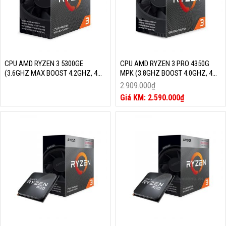
CPU AMD RYZEN 3 5300GE
CPU AMD RYZEN 3 PRO 4350G
(3.6GHZ MAX BOOST 4.2GHZ, 4
MPK (3.8GHZ BOOST 4.0GHZ, 4
NHÂN 8 LUỒNG, 10MB CACHE,
NHÂN 8 LUỒNG, 6MB CACHE,
2.909.000
₫
35W, SOCKET AM4)
65W, SOCKET AM4)
Giá
2.590.000
₫
gốc
Giá
là:
hiện
2.909.000₫.
tại
là:
2.590.000₫.