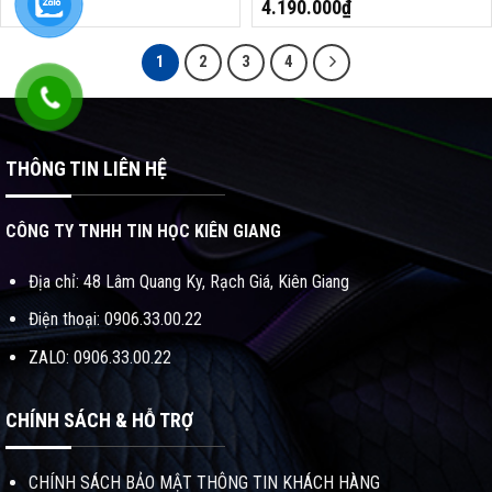
12 LUỒNG, 19MB CACHE, 35W,
12 LUỒNG, 19MB CACHE, 65W,
4.190.000
₫
SOCKET AM4)
SOCKET AM4)
1
2
3
4
THÔNG TIN LIÊN HỆ
CÔNG TY TNHH TIN HỌC KIÊN GIANG
Địa chỉ: 48 Lâm Quang Ky, Rạch Giá, Kiên Giang
Điện thoại: 0906.33.00.22
ZALO: 0906.33.00.22
CHÍNH SÁCH & HỖ TRỢ
CHÍNH SÁCH BẢO MẬT THÔNG TIN KHÁCH HÀNG