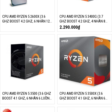
CPU AMD RYZEN 5 2600X (3.6
CPU AMD RYZEN 5 3400G (3.7
GHZ BOOST 4.2 GHZ, 6 NHÂN 12
GHZ BOOST 4.2 GHZ, 4 NHÂN 8
LUỒNG, 16MB CACHE, 95W,
LUỒNG, 6MB CACHE, RADEON
2.290.000
₫
SOCKET AM4)
VEGA 11, 65W, SOCKET AM4)
CPU AMD RYZEN 5 3500 (3.6 GHZ
CPU AMD RYZEN 5 3500X (3.6
BOOST 4.1 GHZ, 6 NHÂN 6 LUỒNG,
GHZ BOOST 4.1 GHZ, 6 NHÂN 6
16MB CACHE, 65W, SOCKET AM4)
LUỒNG, 32MB CACHE, 65W,
SOCKET AM4)