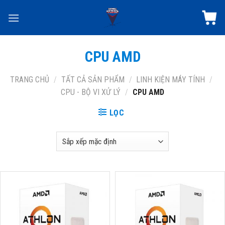
Skip
to
content
CPU AMD
TRANG CHỦ
/
TẤT CẢ SẢN PHẨM
/
LINH KIỆN MÁY TÍNH
/
CPU - BỘ VI XỬ LÝ
/
CPU AMD
LỌC