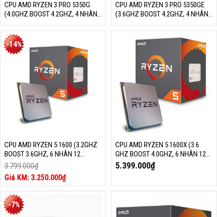
CPU AMD RYZEN 3 PRO 5350G
CPU AMD RYZEN 3 PRO 5350GE
(4.0GHZ BOOST 4.2GHZ, 4 NHÂN
(3.6GHZ BOOST 4.2GHZ, 4 NHÂN
8 LUỒNG, 10MB CACHE, 65W,
8 LUỒNG, 10MB CACHE, 35W,
SOCKET AM4)
SOCKET AM4)
-14%
CPU AMD RYZEN 5 1600 (3.2GHZ
CPU AMD RYZEN 5 1600X (3.6
BOOST 3.6GHZ, 6 NHÂN 12
GHZ BOOST 4.0GHZ, 6 NHÂN 12
LUỒNG, 16MB CACHE, 65W,
LUỒNG, 16MB CACHE, 95W,
5.399.000
₫
3.799.000
₫
SOCKET AM4)
SOCKET AM4)
Giá
3.250.000
₫
gốc
Giá
là:
hiện
3.799.000₫.
tại
-7%
là: