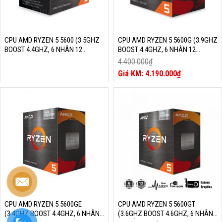
CPU AMD RYZEN 5 5600 (3.5GHZ
CPU AMD RYZEN 5 5600G (3.9GHZ
BOOST 4.4GHZ, 6 NHÂN 12
BOOST 4.4GHZ, 6 NHÂN 12
LUỒNG, 35MB CACHE, 65W,
LUỒNG, 19MB CACHE, 65W,
4.400.000
₫
SOCKET AM4)
SOCKET AM4)
Giá
4.190.000
₫
gốc
Giá
là:
hiện
4.400.000₫.
tại
là:
4.190.000₫.
CPU AMD RYZEN 5 5600GE
CPU AMD RYZEN 5 5600GT
(3.4GHZ BOOST 4.4GHZ, 6 NHÂN
(3.6GHZ BOOST 4.6GHZ, 6 NHÂN