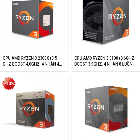
3.290.000₫.
2.290.000₫.
CPU AMD RYZEN 3 2300X (3.5
CPU AMD RYZEN 3 3100 (3.6GHZ
GHZ BOOST 4.0GHZ, 4 NHÂN 4
BOOST 3.9GHZ, 4 NHÂN 8 LUỒNG,
LUỒNG, 8MB CACHE, 65W,
16MB CACHE, 65W, SOCKET AM4)
SOCKET AM4)
-10%