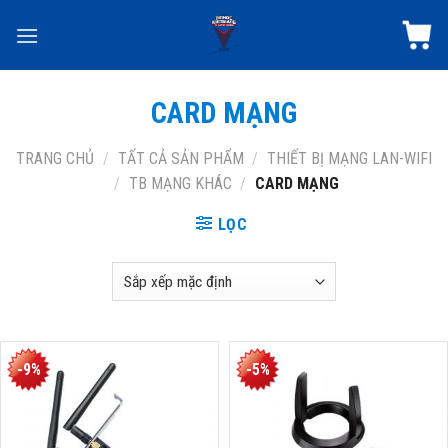
Skip
to
content
CARD MẠNG
TRANG CHỦ
/
TẤT CẢ SẢN PHẨM
/
THIẾT BỊ MẠNG LAN-WIFI
/
TB MẠNG KHÁC
/
CARD MẠNG
LỌC
-9%
-5%