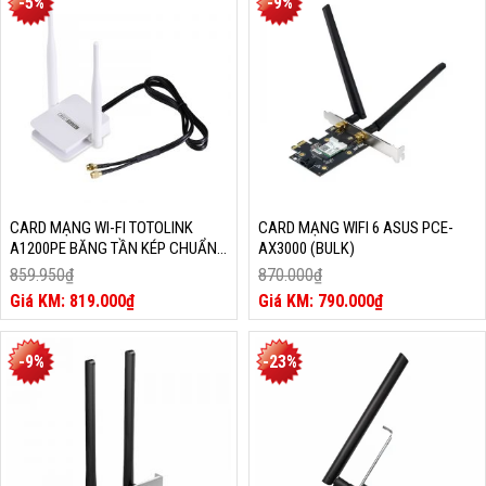
-5%
-9%
là:
là:
1.600.000₫.
300.000₫.
CARD MẠNG WI-FI TOTOLINK
CARD MẠNG WIFI 6 ASUS PCE-
A1200PE BĂNG TẦN KÉP CHUẨN
AX3000 (BULK)
AC1200
859.950
₫
870.000
₫
Giá
Giá
819.000
₫
790.000
₫
gốc
Giá
gốc
Giá
là:
hiện
là:
hiện
859.950₫.
tại
870.000₫.
tại
-9%
-23%
là:
là:
819.000₫.
790.000₫.