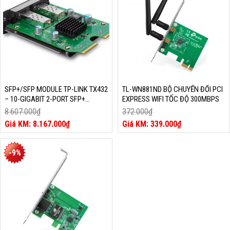
SFP+/SFP MODULE TP-LINK TX432
TL-WN881ND BỘ CHUYỂN ĐỔI PCI
– 10-GIGABIT 2-PORT SFP+
EXPRESS WIFI TỐC ĐỘ 300MBPS
MODULE
8.607.000
₫
372.000
₫
Giá
Giá
8.167.000
₫
339.000
₫
gốc
Giá
gốc
Giá
là:
hiện
là:
hiện
8.607.000₫.
tại
372.000₫.
tại
-9%
là:
là:
8.167.000₫.
339.000₫.