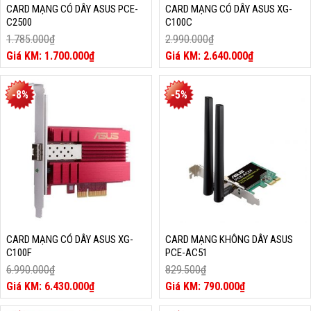
CARD MẠNG CÓ DÂY ASUS PCE-
CARD MẠNG CÓ DÂY ASUS XG-
C2500
C100C
1.785.000
₫
2.990.000
₫
Giá
Giá
1.700.000
₫
2.640.000
₫
gốc
Giá
gốc
Giá
là:
hiện
là:
hiện
1.785.000₫.
tại
2.990.000₫.
tại
-8%
-5%
là:
là:
1.700.000₫.
2.640.000₫.
CARD MẠNG CÓ DÂY ASUS XG-
CARD MẠNG KHÔNG DÂY ASUS
C100F
PCE-AC51
6.990.000
₫
829.500
₫
Giá
Giá
6.430.000
₫
790.000
₫
gốc
Giá
gốc
Giá
là:
hiện
là:
hiện