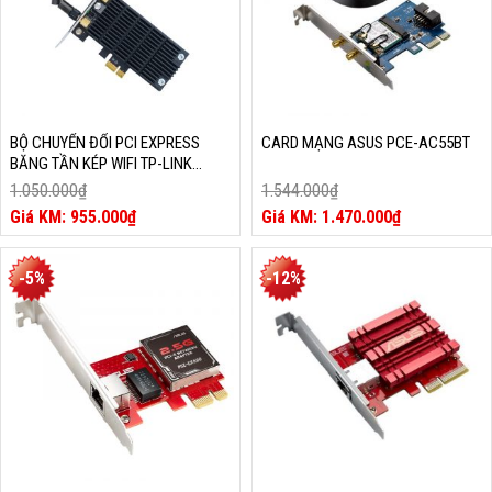
BỘ CHUYỂN ĐỔI PCI EXPRESS
CARD MẠNG ASUS PCE-AC55BT
BĂNG TẦN KÉP WIFI TP-LINK
AC1300 ARCHER T6E
1.050.000
₫
1.544.000
₫
Giá
Giá
955.000
₫
1.470.000
₫
gốc
Giá
gốc
Giá
là:
hiện
là:
hiện
1.050.000₫.
tại
1.544.000₫.
tại
-5%
-12%
là:
là:
955.000₫.
1.470.000₫.