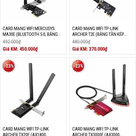
CARD MẠNG WIFI MERCUSYS
CARD MẠNG WIFI TP-LINK
MA30E (BLUETOOTH 5.0, BĂNG
ARCHER T2E (BĂNG TẦN KÉP
TẦN KÉP AC1200)
AC600)
492.000
₫
480.000
₫
Giá
Giá
450.000
₫
370.000
₫
gốc
Giá
gốc
Giá
là:
hiện
là:
hiện
492.000₫.
tại
480.000₫.
tại
-23%
-23%
là:
là:
450.000₫.
370.000₫.
CARD MẠNG WIFI TP-LINK
CARD MẠNG WIFI TP-LINK
ARCHER TX20E (AX1800,
ARCHER TX3000E (AX3000,