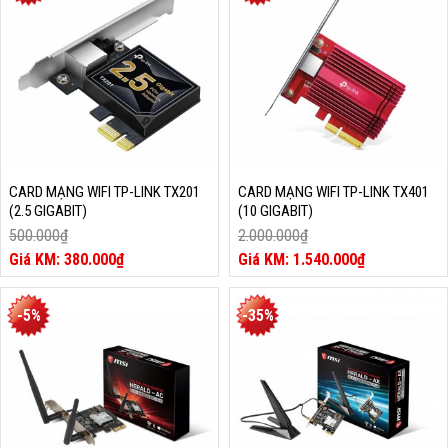
910.000₫.
660.000₫.
CARD MẠNG WIFI TP-LINK TX201
CARD MẠNG WIFI TP-LINK TX401
(2.5 GIGABIT)
(10 GIGABIT)
500.000
₫
2.000.000
₫
Giá
Giá
380.000
₫
1.540.000
₫
gốc
Giá
gốc
Giá
là:
hiện
là:
hiện
500.000₫.
tại
2.000.000₫.
tại
-5%
-35%
là:
là:
380.000₫.
1.540.000₫.