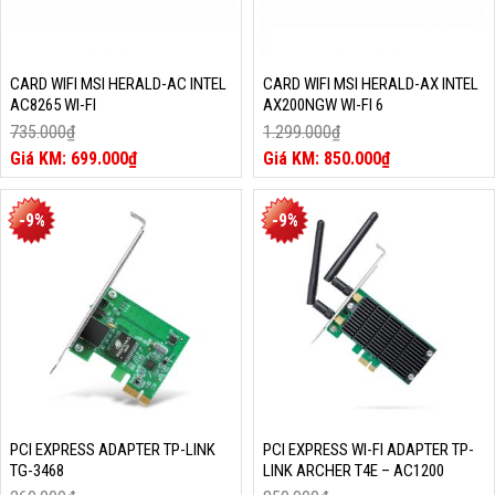
CARD WIFI MSI HERALD-AC INTEL
CARD WIFI MSI HERALD-AX INTEL
AC8265 WI-FI
AX200NGW WI-FI 6
735.000
₫
1.299.000
₫
Giá
Giá
699.000
₫
850.000
₫
gốc
Giá
gốc
Giá
là:
hiện
là:
hiện
735.000₫.
tại
1.299.000₫.
tại
-9%
-9%
là:
là:
699.000₫.
850.000₫.
PCI EXPRESS ADAPTER TP-LINK
PCI EXPRESS WI-FI ADAPTER TP-
TG-3468
LINK ARCHER T4E – AC1200