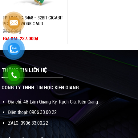
TP-LINK TG-3468 – 32BIT GIGABIT
PCI-E NETWORK CARD
260.000
₫
Giá
237.000
₫
gốc
Giá
là:
hiện
260.000₫.
tại
là:
237.000₫.
THÔNG TIN LIÊN HỆ
CÔNG TY TNHH TIN HỌC KIÊN GIANG
Địa chỉ: 48 Lâm Quang Ky, Rạch Giá, Kiên Giang
Điện thoại: 0906.33.00.22
ZALO: 0906.33.00.22