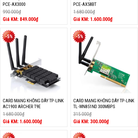
PCE-AX3000
PCE-AX58BT
990.000
₫
1.680.000
₫
Giá
Giá
849.000
₫
1.600.000
₫
gốc
Giá
gốc
Giá
là:
hiện
là:
hiện
990.000₫.
tại
1.680.000₫.
tại
-5%
-5%
là:
là:
849.000₫.
1.600.000₫.
CARD MẠNG KHÔNG DÂY TP-LINK
CARD MẠNG KHÔNG DÂY TP-LINK
AC1900 ARCHER T9E
TL-WN851ND 300MBPS
1.680.000
₫
315.000
₫
Giá
Giá
1.600.000
₫
300.000
₫
gốc
Giá
gốc
Giá
là:
hiện
là:
hiện
1.680.000₫.
tại
315.000₫.
tại