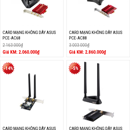
CARD MẠNG KHÔNG DÂY ASUS
CARD MẠNG KHÔNG DÂY ASUS
PCE-AC68
PCE-AC88
2.163.000
₫
3.003.000
₫
Giá
Giá
2.060.000
₫
2.860.000
₫
gốc
Giá
gốc
Giá
là:
hiện
là:
hiện
2.163.000₫.
tại
3.003.000₫.
tại
-14%
-5%
là:
là:
2.060.000₫.
2.860.000₫.
CARD MẠNG KHÔNG DÂY ASUS
CARD MẠNG KHÔNG DÂY ASUS