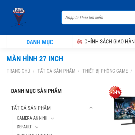
Skip
to
Tìm
content
kiếm:
CHÍNH SÁCH GIAO HÀN
DANH MỤC
MÀN HÌNH 27 INCH
TRANG CHỦ
/
TẤT CẢ SẢN PHẨM
/
THIẾT BỊ PHÒNG GAME
/
MÀN HÌNH 
DANH MỤC SẢN PHẨM
-34%
AIWA MZ270
165HZ (27 I
TẤT CẢ SẢN PHẨM
X 1440, 165
230CD (NITS
CAMERA AN NINH
1MS, FREES
DEFAULT
SYNC)