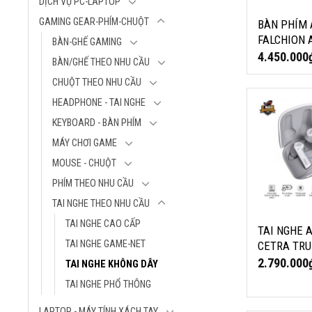
DỊCH VỤ PC-LAPTOP
Loại sản phẩm
Gaming
GAMING GEAR-PHÍM-CHUỘT
BÀN PHÍM 
Size (Full/TKL)
FALCHION 
BÀN-GHẾ GAMING
Kích thước: 30
(WIRED, LA
4.450.000
BÀN/GHẾ THEO NHU CẦU
37.5mm
SWITCH RO
Màu sắc: Trắn
CHUỘT THEO NHU CẦU
PBT, ĐEN/
Loại công tắc
TAI NGHE A
HEADPHONE - TAI NGHE
Mechanical
CETRA TRU
KEYBOARD - BÀN PHÍM
Loại đèn nền:
WIRELESS W
Keycap: ABS, P
MÁY CHƠI GAME
Củ loa ASUS 
Kết nối: USB 2.
MOUSE - CHUỘT
mm cho âm tha
Tích hợp công
PHÍM THEO NHU CẦU
Armory Crate 
TAI NGHE THEO NHU CẦU
siêu thấp
TAI NGHE CAO CẤP
Chống ồn chủ 
TAI NGHE 
ANC
TAI NGHE GAME-NET
CETRA TRU
Hỗ trợ App Arm
WIRELESS
2.790.000
TAI NGHE KHÔNG DÂY
ưu hóa âm th
TAI NGHE PHỔ THÔNG
Thời lượng pin 
Hỗ trợ sạc nh
LAPTOP - MÁY TÍNH XÁCH TAY