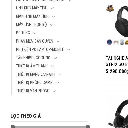
Tích hợp công
TAI NGHE A
LINH KIỆN MÁY TÍNH
không dây
STRIX GO B
Các chức năn
MÀN HÌNH MÁY TÍNH
Thương hiệu: 
ứng tiện lợi
MÁY TÍNH TRỌN BỘ
Model: ROG Str
Chống nước I
Loại tai nghe:
PC THKG
Kết nối: không
PHẦN MỀM BẢN QUYỀN
Nhận micrô: Đ
PHỤ KIỆN PC-LAPTOP-MOBILE
Micro khử tiến
Màu sắc: Đen
TAI NGHE 
TẢN NHIỆT - COOLING
STRIX GO 
THIẾT BỊ ÂM THANH
5.290.000
THIẾT BỊ MẠNG LAN-WIFI
THIẾT BỊ PHÒNG GAME
THIẾT BỊ VĂN PHÒNG
TAI NGHE D
WIRELESS
Thương hiệu: 
LỌC THEO GIÁ
Màu sắc: Đen
Kết nối: Không