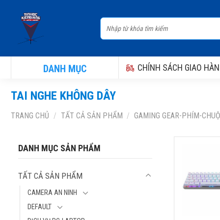
Skip
to
Tìm
content
kiếm:
CHÍNH SÁCH GIAO HÀN
DANH MỤC
TAI NGHE KHÔNG DÂY
TRANG CHỦ
/
TẤT CẢ SẢN PHẨM
/
GAMING GEAR-PHÍM-CHU
BÀN PHÍM 
DANH MỤC SẢN PHẨM
FALCHION A
LAYOUT 65%
TẤT CẢ SẢN PHẨM
ROG NX, PBT
ĐEN/TRẮNG
CAMERA AN NINH
Thương hiệu:
DEFAULT
Model: 90MP