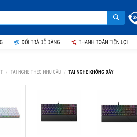
G
ĐỔI TRẢ DỄ DÀNG
THANH TOÁN TIỆN LỢI
ỘT
/
TAI NGHE THEO NHU CẦU
/
TAI NGHE KHÔNG DÂY
ASUS ROG
BÀN PHÍM ASUS ROG
BÀN PHÍM ASUS RO
CE (WIRED,
STRIX SCOPE II NX
STRIX SCOPE II RX
, SWITCH
SNOW SW (90MP036A-
(90MP0350-BKUA00
,
BKUA00)
Thương hiệu: ASUS
)
Thương hiệu: ASUS
Model: 90MP0350-BKU
 ASUS
Model: 90MP036A-BKUA00
Loại sản phẩm: Bàn phí
037A-BKUA01
Loại sản phẩm: Bàn phím
Gaming