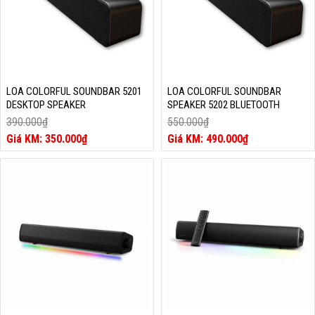
LOA COLORFUL SOUNDBAR 5201
LOA COLORFUL SOUNDBAR
DESKTOP SPEAKER
SPEAKER 5202 BLUETOOTH
390.000
₫
550.000
₫
Giá
Giá
350.000
₫
490.000
₫
gốc
Giá
gốc
Giá
là:
hiện
là:
hiện
390.000₫.
tại
550.000₫.
tại
là:
là:
350.000₫.
490.000₫.