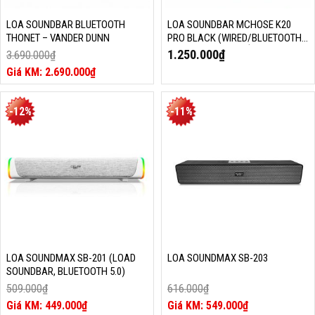
LOA SOUNDBAR BLUETOOTH
LOA SOUNDBAR MCHOSE K20
THONET – VANDER DUNN
PRO BLACK (WIRED/BLUETOOTH,
RGB, ÂM THANH GIẢ LẬP 7.1)
1.250.000
₫
3.690.000
₫
Giá
2.690.000
₫
gốc
Giá
là:
hiện
3.690.000₫.
tại
-12%
-11%
là:
2.690.000₫.
LOA SOUNDMAX SB-201 (LOAD
LOA SOUNDMAX SB-203
SOUNDBAR, BLUETOOTH 5.0)
509.000
₫
616.000
₫
Giá
Giá
449.000
₫
549.000
₫