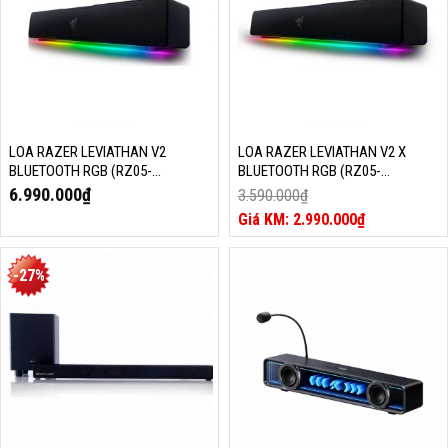
LOA RAZER LEVIATHAN V2
LOA RAZER LEVIATHAN V2 X
BLUETOOTH RGB (RZ05-
BLUETOOTH RGB (RZ05-
03920100-R3G1)
04280100-R3M1)
6.990.000
₫
3.590.000
₫
Giá
2.990.000
₫
gốc
Giá
là:
hiện
3.590.000₫.
tại
-27%
là:
2.990.000₫.