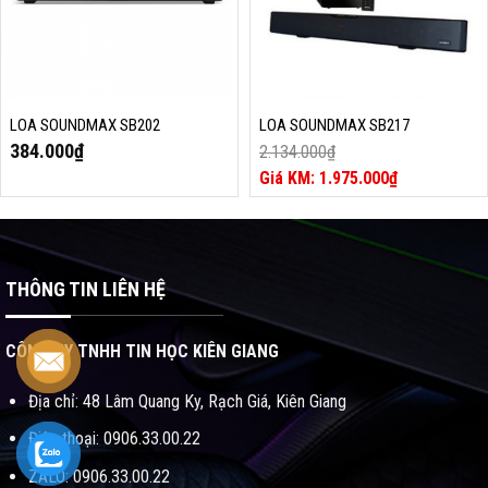
LOA SOUNDMAX SB202
LOA SOUNDMAX SB217
384.000
₫
2.134.000
₫
Giá
1.975.000
₫
gốc
Giá
là:
hiện
2.134.000₫.
tại
là:
1.975.000₫.
THÔNG TIN LIÊN HỆ
CÔNG TY TNHH TIN HỌC KIÊN GIANG
Địa chỉ: 48 Lâm Quang Ky, Rạch Giá, Kiên Giang
Điện thoại: 0906.33.00.22
ZALO: 0906.33.00.22