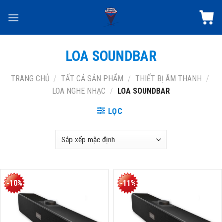
Skip
to
content
LOA SOUNDBAR
TRANG CHỦ
/
TẤT CẢ SẢN PHẨM
/
THIẾT BỊ ÂM THANH
/
LOA NGHE NHẠC
/
LOA SOUNDBAR
LỌC
-10%
-11%