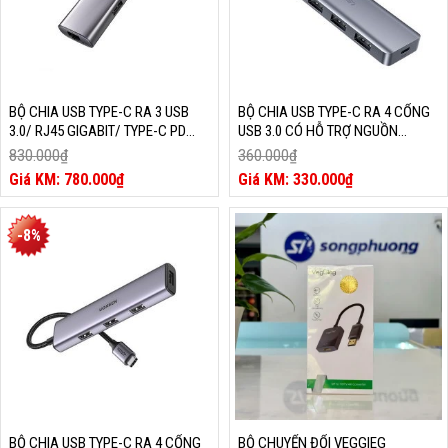
BỘ CHIA USB TYPE-C RA 3 USB
BỘ CHIA USB TYPE-C RA 4 CỔNG
3.0/ RJ45 GIGABIT/ TYPE-C PD
USB 3.0 CÓ HỖ TRỢ NGUỒN
UGREEN 20932
UGREEN 70336
830.000
₫
360.000
₫
Giá
Giá
780.000
₫
330.000
₫
gốc
Giá
gốc
Giá
là:
hiện
là:
hiện
830.000₫.
tại
360.000₫.
tại
-8%
là:
là:
780.000₫.
330.000₫.
BỘ CHIA USB TYPE-C RA 4 CỔNG
BỘ CHUYỂN ĐỔI VEGGIEG