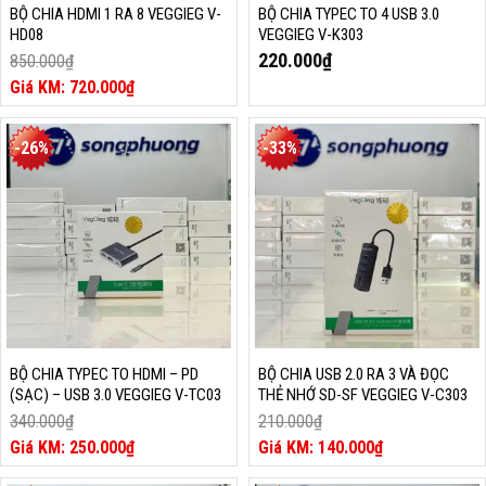
BỘ CHIA HDMI 1 RA 8 VEGGIEG V-
BỘ CHIA TYPEC TO 4 USB 3.0
HD08
VEGGIEG V-K303
220.000
₫
850.000
₫
Giá
720.000
₫
gốc
Giá
là:
hiện
850.000₫.
tại
-26%
-33%
là:
720.000₫.
BỘ CHIA TYPEC TO HDMI – PD
BỘ CHIA USB 2.0 RA 3 VÀ ĐỌC
(SẠC) – USB 3.0 VEGGIEG V-TC03
THẺ NHỚ SD-SF VEGGIEG V-C303
340.000
₫
210.000
₫
Giá
Giá
250.000
₫
140.000
₫
gốc
Giá
gốc
Giá
là:
hiện
là:
hiện