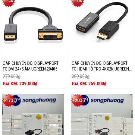
-14%
-10%
là:
150.000₫.
CÁP CHUYỂN ĐỔI DISPLAYPORT
CÁP CHUYỂN ĐỔI DISPLAYPORT
TO DVI 24+5 ÂM UGREEN 20405
TO HDMI HỖ TRỢ 4KX2K UGREEN
40363
279.000
₫
289.000
₫
Giá
Giá
239.000
₫
259.000
₫
gốc
Giá
gốc
Giá
là:
hiện
là:
hiện
279.000₫.
tại
289.000₫.
tại
-17%
-20%
là:
là:
239.000₫.
259.000₫.