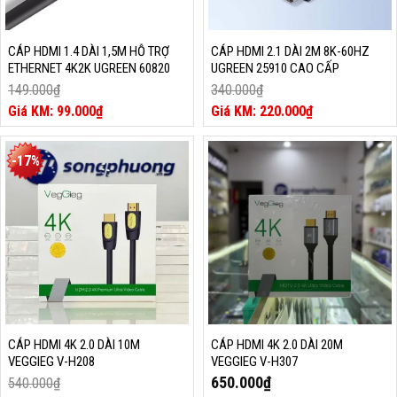
CÁP HDMI 1.4 DÀI 1,5M HỖ TRỢ
CÁP HDMI 2.1 DÀI 2M 8K-60HZ
ETHERNET 4K2K UGREEN 60820
UGREEN 25910 CAO CẤP
149.000
₫
340.000
₫
Giá
Giá
99.000
₫
220.000
₫
gốc
Giá
gốc
Giá
là:
hiện
là:
hiện
149.000₫.
tại
340.000₫.
tại
-17%
là:
là:
99.000₫.
220.000₫.
CÁP HDMI 4K 2.0 DÀI 10M
CÁP HDMI 4K 2.0 DÀI 20M
VEGGIEG V-H208
VEGGIEG V-H307
650.000
₫
540.000
₫