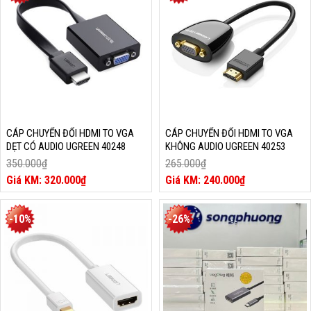
140.000₫.
350.000₫.
CÁP CHUYỂN ĐỔI HDMI TO VGA
CÁP CHUYỂN ĐỔI HDMI TO VGA
DẸT CÓ AUDIO UGREEN 40248
KHÔNG AUDIO UGREEN 40253
350.000
₫
265.000
₫
Giá
Giá
320.000
₫
240.000
₫
gốc
Giá
gốc
Giá
là:
hiện
là:
hiện
350.000₫.
tại
265.000₫.
tại
-10%
-26%
là:
là:
320.000₫.
240.000₫.