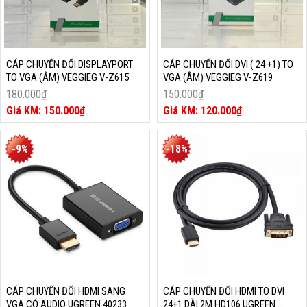
CÁP CHUYỂN ĐỔI DISPLAYPORT
CÁP CHUYỂN ĐỔI DVI ( 24 +1) TO
TO VGA (ÂM) VEGGIEG V-Z615
VGA (ÂM) VEGGIEG V-Z619
180.000
₫
150.000
₫
Giá
Giá
150.000
₫
120.000
₫
gốc
Giá
gốc
Giá
là:
hiện
là:
hiện
180.000₫.
tại
150.000₫.
tại
-9%
-18%
là:
là:
150.000₫.
120.000₫.
CÁP CHUYỂN ĐỔI HDMI SANG
CÁP CHUYỂN ĐỔI HDMI TO DVI
VGA CÓ AUDIO UGREEN 40233
24+1 DÀI 2M HD106 UGREEN