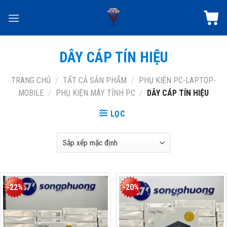
Skip
to
content
DÂY CÁP TÍN HIỆU
TRANG CHỦ
/
TẤT CẢ SẢN PHẨM
/
PHỤ KIỆN PC-LAPTOP-
MOBILE
/
PHỤ KIỆN MÁY TÍNH PC
/
DÂY CÁP TÍN HIỆU
LỌC
-22%
-20%