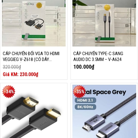
CÁP CHUYỂN ĐỔI VGA TO HDMI
CÁP CHUYỂN TYPE-C SANG
VEGGIEG V-Z618 (CÓ DÂY
AUDIO DC 3.5MM – V-A624
LOA/NGUỒN)
100.000
₫
320.000
₫
Giá
230.000
₫
gốc
Giá
là:
hiện
320.000₫.
tại
-34%
-35%
là:
230.000₫.