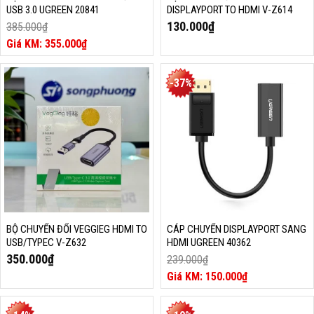
USB 3.0 UGREEN 20841
DISPLAYPORT TO HDMI V-Z614
130.000
₫
385.000
₫
Giá
355.000
₫
gốc
Giá
là:
hiện
385.000₫.
tại
-37%
là:
355.000₫.
BỘ CHUYỂN ĐỔI VEGGIEG HDMI TO
CÁP CHUYỂN DISPLAYPORT SANG
USB/TYPEC V-Z632
HDMI UGREEN 40362
350.000
₫
239.000
₫
Giá
150.000
₫
gốc
Giá
là:
hiện
239.000₫.
tại