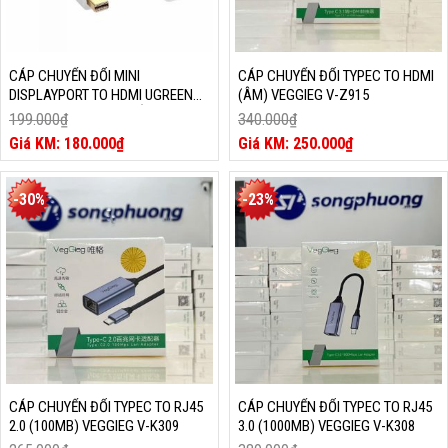
CÁP CHUYỂN ĐỔI MINI
CÁP CHUYỂN ĐỔI TYPEC TO HDMI
DISPLAYPORT TO HDMI UGREEN
(ÂM) VEGGIEG V-Z915
1080P 10460 (MÀU TRẮNG)
199.000
₫
340.000
₫
Giá
Giá
180.000
₫
250.000
₫
gốc
Giá
gốc
Giá
là:
hiện
là:
hiện
199.000₫.
tại
340.000₫.
tại
-30%
-23%
là:
là:
180.000₫.
250.000₫.
CÁP CHUYỂN ĐỔI TYPEC TO RJ45
CÁP CHUYỂN ĐỔI TYPEC TO RJ45
2.0 (100MB) VEGGIEG V-K309
3.0 (1000MB) VEGGIEG V-K308