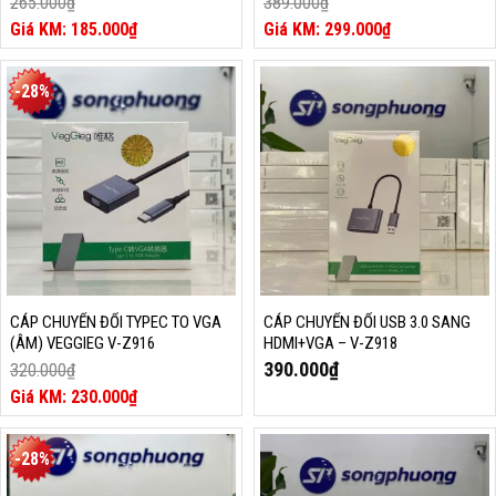
265.000
₫
389.000
₫
Giá
Giá
185.000
₫
299.000
₫
gốc
Giá
gốc
Giá
là:
hiện
là:
hiện
265.000₫.
tại
389.000₫.
tại
-28%
là:
là:
185.000₫.
299.000₫.
CÁP CHUYỂN ĐỔI TYPEC TO VGA
CÁP CHUYỂN ĐỔI USB 3.0 SANG
(ÂM) VEGGIEG V-Z916
HDMI+VGA – V-Z918
390.000
₫
320.000
₫
Giá
230.000
₫
gốc
Giá
là:
hiện
320.000₫.
tại
-28%
là:
230.000₫.