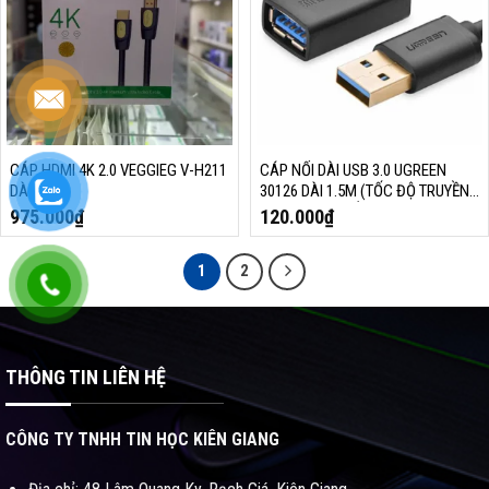
CÁP HDMI 4K 2.0 VEGGIEG V-H211
CÁP NỐI DÀI USB 3.0 UGREEN
DÀI 20M
30126 DÀI 1.5M (TỐC ĐỘ TRUYỀN
DỮ LIỆU LÊN ĐẾN 5GBPS, TƯƠNG
975.000
₫
120.000
₫
THÍCH USB 3.0 / 2.0 / 1.1)
1
2
THÔNG TIN LIÊN HỆ
CÔNG TY TNHH TIN HỌC KIÊN GIANG