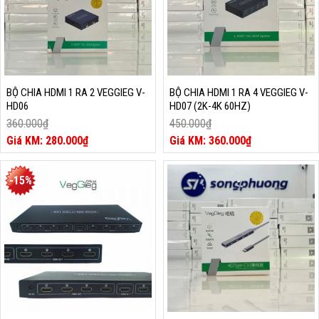
BỘ CHIA HDMI 1 RA 2 VEGGIEG V-
BỘ CHIA HDMI 1 RA 4 VEGGIEG V-
HD06
HD07 (2K-4K 60HZ)
360.000
₫
450.000
₫
Giá
Giá
280.000
₫
360.000
₫
gốc
Giá
gốc
Giá
là:
hiện
là:
hiện
360.000₫.
tại
450.000₫.
tại
-15%
là:
là:
280.000₫.
360.000₫.